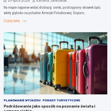
29 lipca 2026
Karolina Jankowiak
Na mapie najpierw widać drobiazg: cienki, postrzępiony skrawek lądu
wbity głęboko na południe Ameryki Południowej. Dopiero…
Czytaj dalej
PLANOWANIE WYJAZDU
PORADY TURYSTYCZNE
Podróżowanie jako sposób na poznanie świata i
samego siebie