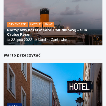
CIEKAWOSTKI
HOTELE
ŚWIAT
Nietypowy hotel w Korei Południowej – Sun
Cruise Resor
22 lipca 2022
Karolina Jankowiak
Warto przeczytać
NOCLEGI