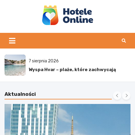
Skip
to
content
6 sierpnia 2026
Durres – plaże idealne na wypoczynek
Aktualności