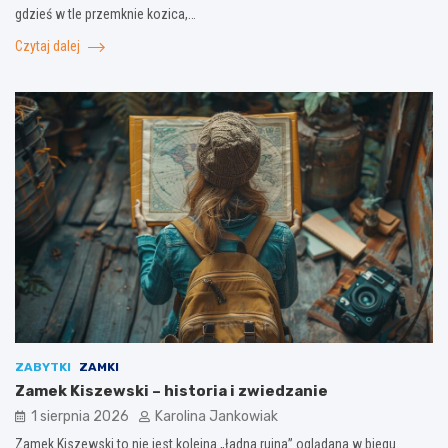
gdzieś w tle przemknie kozica,…
Czytaj dalej
ZABYTKI
ZAMKI
Zamek Kiszewski – historia i zwiedzanie
1 sierpnia 2026
Karolina Jankowiak
Zamek Kiszewski to nie jest kolejna „ładna ruina” oglądana w biegu.