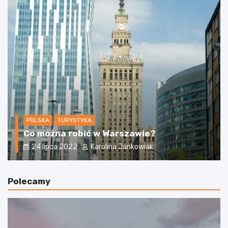
POLSKA
Skit w Odrynkach – co warto wiedzieć?
31 stycznia 2023
Karolina Jankowiak
Polecamy