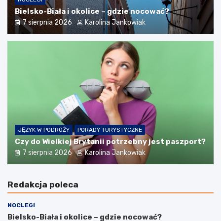
Bielsko-Biała i okolice – gdzie nocować?
7 sierpnia 2026
Karolina Jankowiak
JĘZYK W PODRÓŻY
PORADY TURYSTYCZNE
Czy do Wielkiej Brytanii potrzebny jest paszport?
7 sierpnia 2026
Karolina Jankowiak
Redakcja poleca
NOCLEGI
Bielsko-Biała i okolice – gdzie nocować?