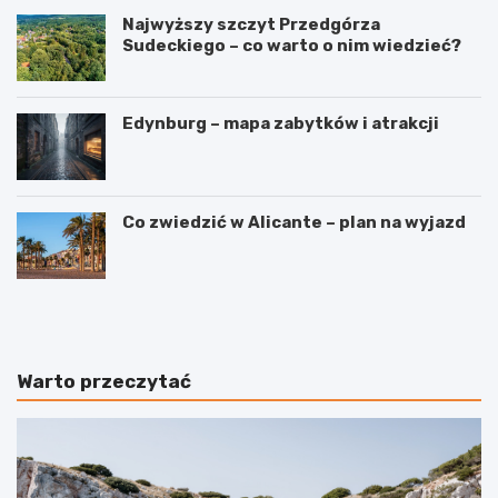
Najwyższy szczyt Przedgórza
Sudeckiego – co warto o nim wiedzieć?
Edynburg – mapa zabytków i atrakcji
Co zwiedzić w Alicante – plan na wyjazd
W
3
y
i
n
n
a
t
j
e
Warto przeczytać
e
r
m
e
a
s
p
u
a
j
r
ą