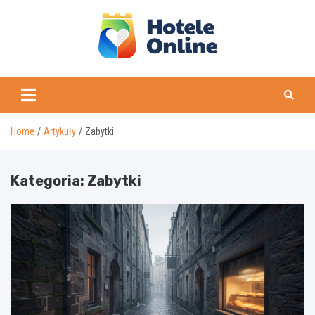
Skip
to
content
Home
Artykuły
Zabytki
Kategoria:
Zabytki