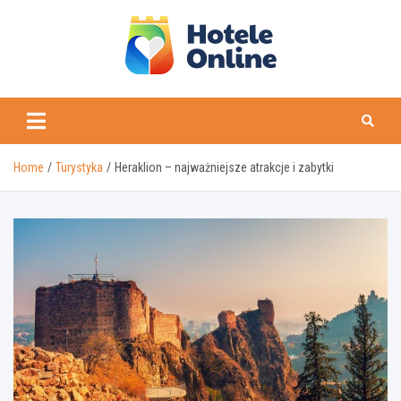
Skip
to
content
Home
Turystyka
Heraklion – najważniejsze atrakcje i zabytki