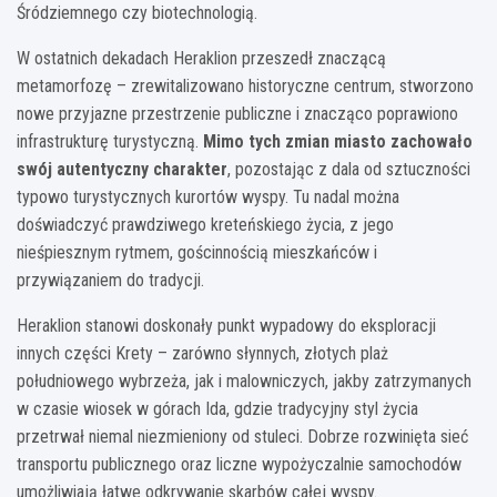
Śródziemnego czy biotechnologią.
W ostatnich dekadach Heraklion przeszedł znaczącą
metamorfozę – zrewitalizowano historyczne centrum, stworzono
nowe przyjazne przestrzenie publiczne i znacząco poprawiono
infrastrukturę turystyczną.
Mimo tych zmian miasto zachowało
swój autentyczny charakter
, pozostając z dala od sztuczności
typowo turystycznych kurortów wyspy. Tu nadal można
doświadczyć prawdziwego kreteńskiego życia, z jego
nieśpiesznym rytmem, gościnnością mieszkańców i
przywiązaniem do tradycji.
Heraklion stanowi doskonały punkt wypadowy do eksploracji
innych części Krety – zarówno słynnych, złotych plaż
południowego wybrzeża, jak i malowniczych, jakby zatrzymanych
w czasie wiosek w górach Ida, gdzie tradycyjny styl życia
przetrwał niemal niezmieniony od stuleci. Dobrze rozwinięta sieć
transportu publicznego oraz liczne wypożyczalnie samochodów
umożliwiają łatwe odkrywanie skarbów całej wyspy.