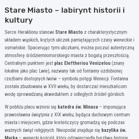
Stare Miasto – labirynt historii i
kultury
Serce Heraklionu stanowi
Stare Miasto
z charakterystycznym
układem wąskich, krętych uliczek pamiętających czasy weneckie i
osmańskie. Spacerując tymi uliczkami, można poczuć autentyczną
atmosferę śródziemnomorskiego miasta z bogatą przeszłością.
Centralnym punktem jest
plac Eleftheriou Venizelou
(znany
lokalnie jako plac Lwie), nazwany tak od fontanny ozdobionej
rzeźbami dostojnych lwów – symbolu potęgi Wenecji. Fontanna
została zbudowana w XVII wieku, by dostarczać mieszkańcom
wodę sprowadzaną akweduktem z odległych źródeł górskich.
W pobliżu placu wznosi się
katedra św. Minasa
– imponująca
prawosławna świątynia z XIX wieku, będąca duchowym centrum
miasta i miejscem, gdzie kreteńczycy gromadzą się podczas
ważnych świąt religijnych. Nieopodal znajduje się
bazylika św.
Marka
– wenecki kościół, który odzwierciedla burzliwą historię