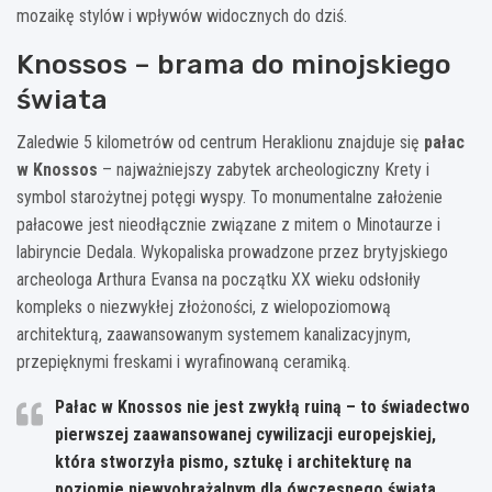
mozaikę stylów i wpływów widocznych do dziś.
Knossos – brama do minojskiego
świata
Zaledwie 5 kilometrów od centrum Heraklionu znajduje się
pałac
w Knossos
– najważniejszy zabytek archeologiczny Krety i
symbol starożytnej potęgi wyspy. To monumentalne założenie
pałacowe jest nieodłącznie związane z mitem o Minotaurze i
labiryncie Dedala. Wykopaliska prowadzone przez brytyjskiego
archeologa Arthura Evansa na początku XX wieku odsłoniły
kompleks o niezwykłej złożoności, z wielopoziomową
architekturą, zaawansowanym systemem kanalizacyjnym,
przepięknymi freskami i wyrafinowaną ceramiką.
Pałac w Knossos nie jest zwykłą ruiną – to świadectwo
pierwszej zaawansowanej cywilizacji europejskiej,
która stworzyła pismo, sztukę i architekturę na
poziomie niewyobrażalnym dla ówczesnego świata.