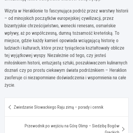
Wizyta w Heraklionie to fascynująca podróż przez warstwy historii
– od minojskich początków europejskiej cywilizacji, przez
bizantyjskie chrześcijaństwo, wenecki renesans, osmańskie
wpływy, aż po współczesną, dumną tożsamość kreteńską. To
miejsce, gdzie każdy kamień opowiada wciągającą historię o
ludziach i kulturach, które przez tysiąclecia kształtowały oblicze
tej wyjątkowej wyspy. Niezależnie od tego, czy jesteś
miłośnikiem historii, entuzjastą sztuki, poszukiwaczem kulinarnych
doznań czy po prostu ciekawym świata podróżnikiem – Heraklion
zaoferuje ci niezapomniane doświadczenia i wspomnienia na całe
życie.
Nawigacja
Zwiedzanie Słowackiego Raju zimą – porady i cennik
wpisu
Przewodnik po wejściu na Górę Olimp – Siedzibę Bogów
Greckich