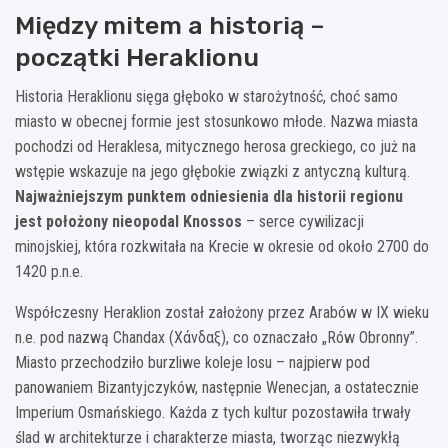
Między mitem a historią –
początki Heraklionu
Historia Heraklionu sięga głęboko w starożytność, choć samo
miasto w obecnej formie jest stosunkowo młode. Nazwa miasta
pochodzi od Heraklesa, mitycznego herosa greckiego, co już na
wstępie wskazuje na jego głębokie związki z antyczną kulturą.
Najważniejszym punktem odniesienia dla historii regionu
jest położony nieopodal Knossos
– serce cywilizacji
minojskiej, która rozkwitała na Krecie w okresie od około 2700 do
1420 p.n.e.
Współczesny Heraklion został założony przez Arabów w IX wieku
n.e. pod nazwą Chandax (Χάνδαξ), co oznaczało „Rów Obronny”.
Miasto przechodziło burzliwe koleje losu – najpierw pod
panowaniem Bizantyjczyków, następnie Wenecjan, a ostatecznie
Imperium Osmańskiego. Każda z tych kultur pozostawiła trwały
ślad w architekturze i charakterze miasta, tworząc niezwykłą