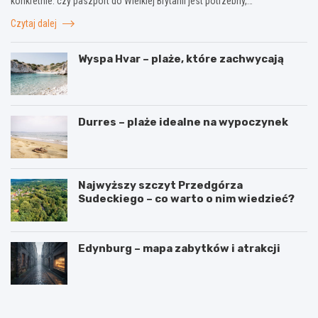
konkretnie: czy paszport do Wielkiej Brytanii jest potrzebny,…
Czytaj dalej
Wyspa Hvar – plaże, które zachwycają
Durres – plaże idealne na wypoczynek
Najwyższy szczyt Przedgórza
Sudeckiego – co warto o nim wiedzieć?
Edynburg – mapa zabytków i atrakcji
W
3
y
i
n
n