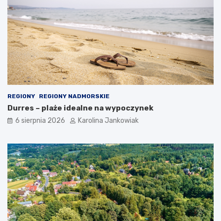
d
ą
o
k
a
z
j
ę
REGIONY
REGIONY NADMORSKIE
Durres – plaże idealne na wypoczynek
6 sierpnia 2026
Karolina Jankowiak