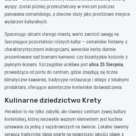
wyspy: został później przekształcony w meczet podczas
panowania osmańskiego, a obecnie służy jako prestiżowe miejsce
wydarzeń kulturalnych.
Spacerując ulicami starego miasta, warto zwrócić uwagę na
fascynujące pozostałości różnych kultur – osmańskie fontanny z
charakterystycznymi inskrypcjami, weneckie herby dumnie
prezentowane nad bramami kamienic czy bizantyjskie kościoły z
pięknymi ikonami. Szczególnie urokliwa jest
ulica 25 Sierpnia
,
prowadząca od portu do centrum, gdzie znajdują się liczne
klimatyczne kawiarnie, tradycyjne restauracje i sklepy z lokalnymi
produktami, oferujące autentyczne kreteńskie doświadczenia.
Kulinarne dziedzictwo Krety
Heraklion to nie tylko zabytki, ale również centrum żywej kultury
kreteńskiej, której niezwykle ważnym elementem jest kuchnia
uznawana za jedną z najzdrowszych na świecie. Lokalne tawerny
serwują tradycyjne dania oparte na najwyższej jakości oliwie z