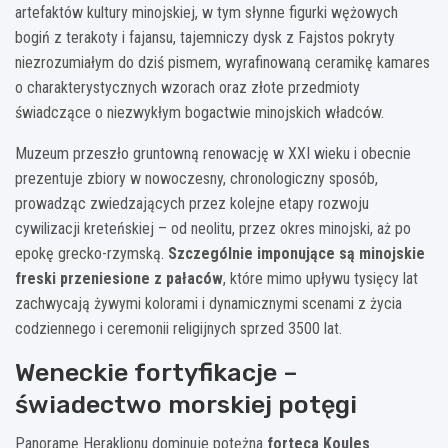
artefaktów kultury minojskiej, w tym słynne figurki wężowych
bogiń z terakoty i fajansu, tajemniczy dysk z Fajstos pokryty
niezrozumiałym do dziś pismem, wyrafinowaną ceramikę kamares
o charakterystycznych wzorach oraz złote przedmioty
świadczące o niezwykłym bogactwie minojskich władców.
Muzeum przeszło gruntowną renowację w XXI wieku i obecnie
prezentuje zbiory w nowoczesny, chronologiczny sposób,
prowadząc zwiedzających przez kolejne etapy rozwoju
cywilizacji kreteńskiej – od neolitu, przez okres minojski, aż po
epokę grecko-rzymską.
Szczególnie imponujące są minojskie
freski przeniesione z pałaców
, które mimo upływu tysięcy lat
zachwycają żywymi kolorami i dynamicznymi scenami z życia
codziennego i ceremonii religijnych sprzed 3500 lat.
Weneckie fortyfikacje –
świadectwo morskiej potęgi
Panoramę Heraklionu dominuje potężna
forteca Koules