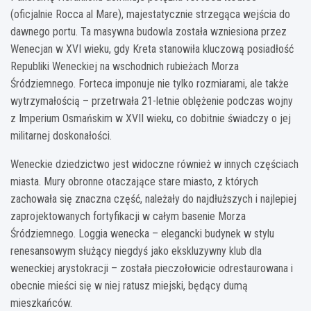
(oficjalnie Rocca al Mare), majestatycznie strzegąca wejścia do
dawnego portu. Ta masywna budowla została wzniesiona przez
Wenecjan w XVI wieku, gdy Kreta stanowiła kluczową posiadłość
Republiki Weneckiej na wschodnich rubieżach Morza
Śródziemnego. Forteca imponuje nie tylko rozmiarami, ale także
wytrzymałością – przetrwała 21-letnie oblężenie podczas wojny
z Imperium Osmańskim w XVII wieku, co dobitnie świadczy o jej
militarnej doskonałości.
Weneckie dziedzictwo jest widoczne również w innych częściach
miasta. Mury obronne otaczające stare miasto, z których
zachowała się znaczna część, należały do najdłuższych i najlepiej
zaprojektowanych fortyfikacji w całym basenie Morza
Śródziemnego. Loggia wenecka – elegancki budynek w stylu
renesansowym służący niegdyś jako ekskluzywny klub dla
weneckiej arystokracji – została pieczołowicie odrestaurowana i
obecnie mieści się w niej ratusz miejski, będący dumą
mieszkańców.