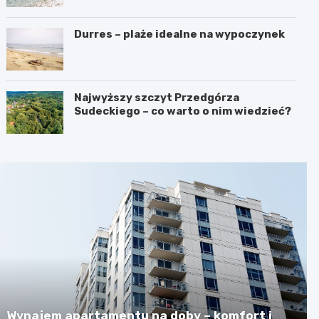
Durres – plaże idealne na wypoczynek
Najwyższy szczyt Przedgórza
Sudeckiego – co warto o nim wiedzieć?
Wynajem apartamentu na doby – komfort i