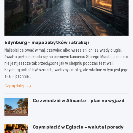
Edynburg – mapa zabytków i atrakcji
Najlepiej celować w maj, czerwiec albo wrzesień: dni są wtedy długie,
światło pięknie układa się na ciemnym kamieniu Starego Miasta, a miasto
nie jest jeszcze tak przeciążone jak w sierpniu podczas festiwali.
Edynburg potrafi być szorstki, wietrzny i mokry, ale właśnie w tym jest jego
siła — pachnie…
Czytaj dalej
Co zwiedzić w Alicante – plan na wyjazd
Czym płacić w Egipcie – waluta i porady