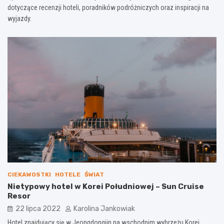
dotyczące recenzji hoteli, poradników podróżniczych oraz inspiracji na
wyjazdy.
CIEKAWOSTKI
HOTELE
ŚWIAT
Nietypowy hotel w Korei Południowej – Sun Cruise
Resor
22 lipca 2022
Karolina Jankowiak
Hotel znajdujący się w Jeongdongjin na wschodnim wybrzeżu Korei