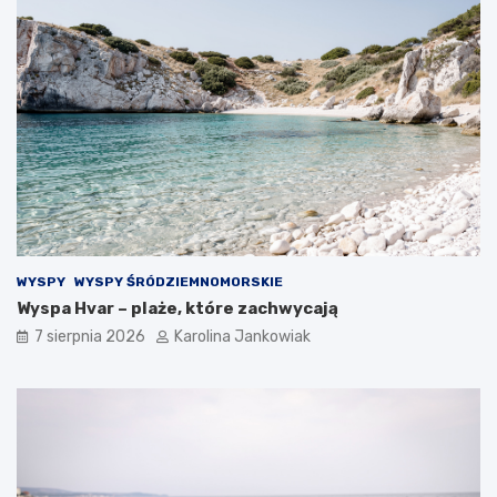
k
a
ż
d
ą
o
k
a
z
j
ę
WYSPY
WYSPY ŚRÓDZIEMNOMORSKIE
Wyspa Hvar – plaże, które zachwycają
7 sierpnia 2026
Karolina Jankowiak