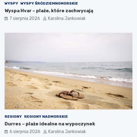
WYSPY
WYSPY ŚRÓDZIEMNOMORSKIE
n
Wyspa Hvar – plaże, które zachwycają
o
ś
7 sierpnia 2026
Karolina Jankowiak
ć
n
a
k
a
ż
d
ą
o
k
a
z
j
ę
REGIONY
REGIONY NADMORSKIE
Durres – plaże idealne na wypoczynek
6 sierpnia 2026
Karolina Jankowiak