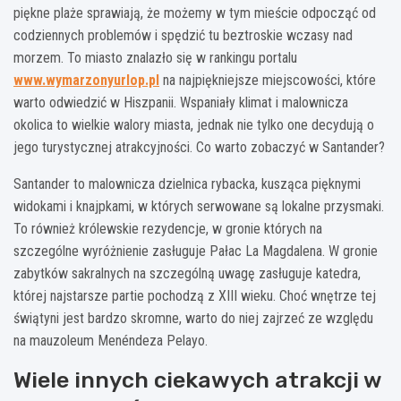
piękne plaże sprawiają, że możemy w tym mieście odpocząć od
codziennych problemów i spędzić tu beztroskie wczasy nad
morzem. To miasto znalazło się w rankingu portalu
www.wymarzonyurlop.pl
na najpiękniejsze miejscowości, które
warto odwiedzić w Hiszpanii. Wspaniały klimat i malownicza
okolica to wielkie walory miasta, jednak nie tylko one decydują o
jego turystycznej atrakcyjności. Co warto zobaczyć w Santander?
Santander to malownicza dzielnica rybacka, kusząca pięknymi
widokami i knajpkami, w których serwowane są lokalne przysmaki.
To również królewskie rezydencje, w gronie których na
szczególne wyróżnienie zasługuje Pałac La Magdalena. W gronie
zabytków sakralnych na szczególną uwagę zasługuje katedra,
której najstarsze partie pochodzą z XIII wieku. Choć wnętrze tej
świątyni jest bardzo skromne, warto do niej zajrzeć ze względu
na mauzoleum Menéndeza Pelayo.
Wiele innych ciekawych atrakcji w