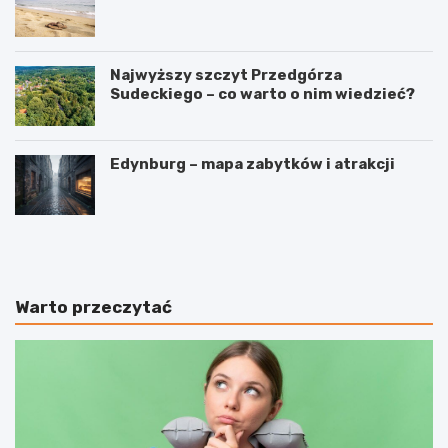
Najwyższy szczyt Przedgórza
Sudeckiego – co warto o nim wiedzieć?
Edynburg – mapa zabytków i atrakcji
W
3
y
i
n
n
a
t
j
e
Warto przeczytać
e
r
m
e
a
s
p
u
a
j
r
ą
t
c
a
e