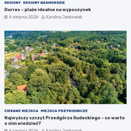
REGIONY
REGIONY NADMORSKIE
Durres – plaże idealne na wypoczynek
6 sierpnia 2026
Karolina Jankowiak
CIEKAWE MIEJSCA
MIEJSCA PRZYRODNICZE
Najwyższy szczyt Przedgórza Sudeckiego – co warto
o nim wiedzieć?
6 sierpnia 2026
Karolina Jankowiak