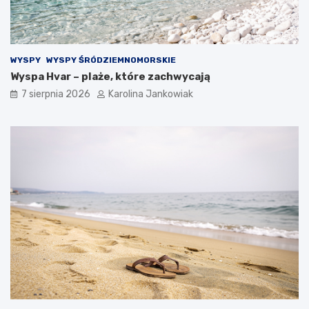
t
l
y
l
c
e
z
WYSPY
WYSPY ŚRÓDZIEMNOMORSKIE
n
Wyspa Hvar – plaże, które zachwycają
o
ś
7 sierpnia 2026
Karolina Jankowiak
ć
n
a
k
a
ż
d
ą
o
k
a
z
j
ę