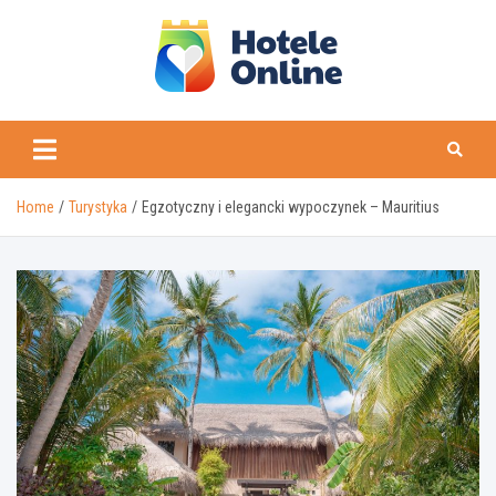
Skip
to
content
Home
Turystyka
Egzotyczny i elegancki wypoczynek – Mauritius