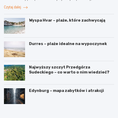
Czytaj dalej
Wyspa Hvar – plaże, które zachwycają
Durres – plaże idealne na wypoczynek
Najwyższy szczyt Przedgórza
Sudeckiego – co warto o nim wiedzieć?
Edynburg – mapa zabytków i atrakcji
W
3
y
i
n
n