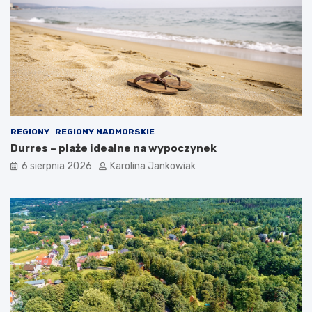
ą
o
k
a
z
j
ę
REGIONY
REGIONY NADMORSKIE
Durres – plaże idealne na wypoczynek
6 sierpnia 2026
Karolina Jankowiak