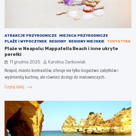
ATRAKCJE PRZYRODNICZE
MIEJSCA PRZYRODNICZE
PLAŻE I WYPOCZYNEK
REGIONY
REGIONY MIEJSKIE
TURYSTYKA
Plaże w Neapolu: Mappatella Beach i inne ukryte
perełki
11 grudnia 2025
Karolina Jankowiak
Neapol, miasto kontrastów, oferuje nie tylko bogactwo zabytków i
wyśmienitą kuchnię, ale również dostęp do malowniczych…
Czytaj dalej