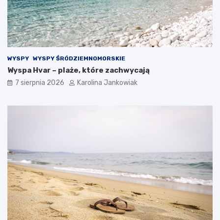
a
h
s
i
t
l
y
l
c
e
z
WYSPY
WYSPY ŚRÓDZIEMNOMORSKIE
n
Wyspa Hvar – plaże, które zachwycają
o
ś
7 sierpnia 2026
Karolina Jankowiak
ć
n
a
k
a
ż
d
ą
o
k
a
z
j
ę