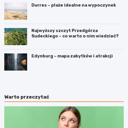
Durres – plaże idealne na wypoczynek
Najwyższy szczyt Przedgórza
Sudeckiego – co warto o nim wiedzieć?
Edynburg – mapa zabytków i atrakcji
W
3
y
i
n
n
a
t
j
e
Warto przeczytać
e
r
m
e
a
s
p
u
a
j
r
ą