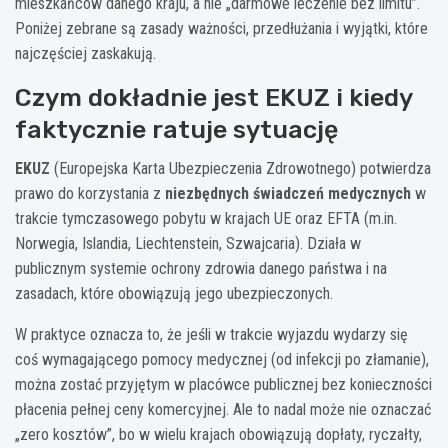
mieszkańców danego kraju, a nie „darmowe leczenie bez limitu”.
Poniżej zebrane są zasady ważności, przedłużania i wyjątki, które
najczęściej zaskakują.
Czym dokładnie jest EKUZ i kiedy
faktycznie ratuje sytuację
EKUZ
(Europejska Karta Ubezpieczenia Zdrowotnego) potwierdza
prawo do korzystania z
niezbędnych świadczeń medycznych
w
trakcie tymczasowego pobytu w krajach UE oraz EFTA (m.in.
Norwegia, Islandia, Liechtenstein, Szwajcaria). Działa w
publicznym systemie ochrony zdrowia danego państwa i na
zasadach, które obowiązują jego ubezpieczonych.
W praktyce oznacza to, że jeśli w trakcie wyjazdu wydarzy się
coś wymagającego pomocy medycznej (od infekcji po złamanie),
można zostać przyjętym w placówce publicznej bez konieczności
płacenia pełnej ceny komercyjnej. Ale to nadal może nie oznaczać
„zero kosztów”, bo w wielu krajach obowiązują dopłaty, ryczałty,