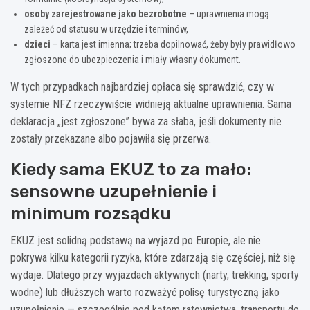
osoby zarejestrowane jako bezrobotne
– uprawnienia mogą
zależeć od statusu w urzędzie i terminów,
dzieci
– karta jest imienna; trzeba dopilnować, żeby były prawidłowo
zgłoszone do ubezpieczenia i miały własny dokument.
W tych przypadkach najbardziej opłaca się sprawdzić, czy w
systemie NFZ rzeczywiście widnieją aktualne uprawnienia. Sama
deklaracja „jest zgłoszone” bywa za słaba, jeśli dokumenty nie
zostały przekazane albo pojawiła się przerwa.
Kiedy sama EKUZ to za mało:
sensowne uzupełnienie i
minimum rozsądku
EKUZ jest solidną podstawą na wyjazd po Europie, ale nie
pokrywa kilku kategorii ryzyka, które zdarzają się częściej, niż się
wydaje. Dlatego przy wyjazdach aktywnych (narty, trekking, sporty
wodne) lub dłuższych warto rozważyć polisę turystyczną jako
uzupełnienie — szczególnie pod kątem ratownictwa, transportu do