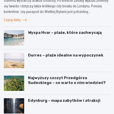
staremu wystarczy dowód osobisty. Po Brexicie zasady wjazdu zmieniły
się twardo i dotyczą także krótkiego city breaku do Londynu. Poniżej
konkretnie: czy paszport do Wielkiej Brytanii jest potrzebny,…
Czytaj dalej
Wyspa Hvar – plaże, które zachwycają
Durres – plaże idealne na wypoczynek
Najwyższy szczyt Przedgórza
Sudeckiego – co warto o nim wiedzieć?
Edynburg – mapa zabytków i atrakcji
W
3