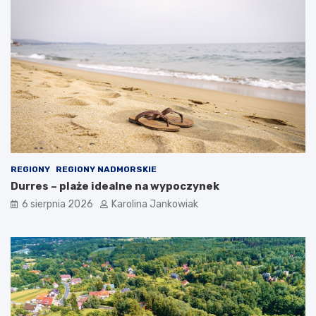
a
ż
d
ą
o
k
a
z
j
ę
REGIONY
REGIONY NADMORSKIE
Durres – plaże idealne na wypoczynek
6 sierpnia 2026
Karolina Jankowiak