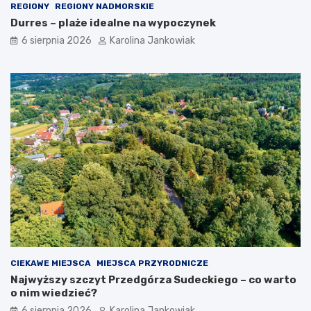
REGIONY
REGIONY NADMORSKIE
Durres – plaże idealne na wypoczynek
6 sierpnia 2026
Karolina Jankowiak
CIEKAWE MIEJSCA
MIEJSCA PRZYRODNICZE
Najwyższy szczyt Przedgórza Sudeckiego – co warto
o nim wiedzieć?
6 sierpnia 2026
Karolina Jankowiak