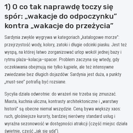
1) O co tak naprawdę toczy się
spór: „wakacje do odpoczynku”
kontra „wakacje do przeżycia”
Sardynia zwykle wygrywa w kategoriach „katalogowe morze”:
przejrzystość wody, kolory, zatoki i długie odcinki piasku. Jest też
wyspą, na której łatwo zorganizować urlop wokół jednej bazy i
rytmu plaża–kolacja–spacer. Problem zaczyna się wtedy, gdy
oczekiwania obejmują nie tylko kąpiele, ale też intensywne
zwiedzanie bez długich dojazdów: Sardynia jest duża, a punkty
„must-see” potrafią być rozsiane.
Sycylia działa odwrotnie: do wrażeń nie trzeba się zmuszać.
Miasta, kuchnia uliczna, kontrasty architektoniczne i „warstwy
historii” są obecne niemal wszędzie. Ceną bywa większy хаos:
ruch, głośniejsze kurorty, bardziej nierówny standard usług i
wyraźna sezonowość w dostępności atrakcji (część miejsc działa
świetnie, część „jak się uda”).