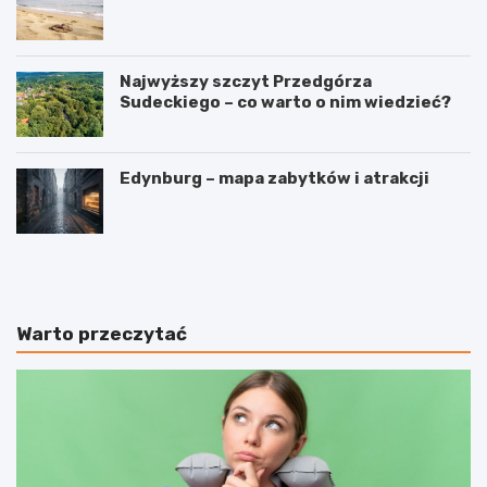
Najwyższy szczyt Przedgórza
Sudeckiego – co warto o nim wiedzieć?
Edynburg – mapa zabytków i atrakcji
W
3
y
i
n
n
a
t
j
e
Warto przeczytać
e
r
m
e
a
s
p
u
a
j
r
ą
t
c
a
e