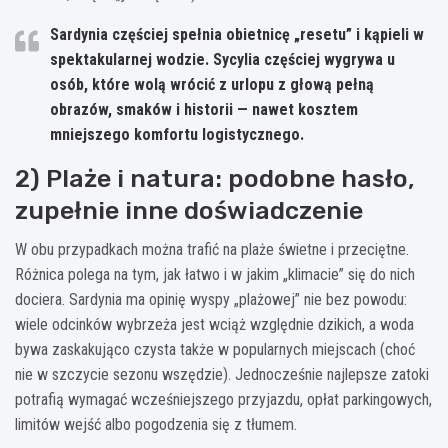
Sardynia
częściej spełnia obietnicę „resetu” i kąpieli w
spektakularnej wodzie.
Sycylia
częściej wygrywa u
osób, które wolą wrócić z urlopu z głową pełną
obrazów, smaków i historii — nawet kosztem
mniejszego komfortu logistycznego.
2) Plaże i natura: podobne hasło,
zupełnie inne doświadczenie
W obu przypadkach można trafić na plaże świetne i przeciętne.
Różnica polega na tym, jak łatwo i w jakim „klimacie” się do nich
dociera. Sardynia ma opinię wyspy „plażowej” nie bez powodu:
wiele odcinków wybrzeża jest wciąż względnie dzikich, a woda
bywa zaskakująco czysta także w popularnych miejscach (choć
nie w szczycie sezonu wszędzie). Jednocześnie najlepsze zatoki
potrafią wymagać wcześniejszego przyjazdu, opłat parkingowych,
limitów wejść albo pogodzenia się z tłumem.