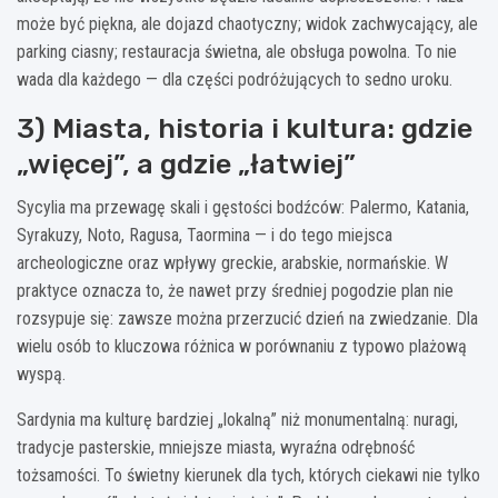
może być piękna, ale dojazd chaotyczny; widok zachwycający, ale
parking ciasny; restauracja świetna, ale obsługa powolna. To nie
wada dla każdego — dla części podróżujących to sedno uroku.
3) Miasta, historia i kultura: gdzie
„więcej”, a gdzie „łatwiej”
Sycylia ma przewagę skali i gęstości bodźców: Palermo, Katania,
Syrakuzy, Noto, Ragusa, Taormina — i do tego miejsca
archeologiczne oraz wpływy greckie, arabskie, normańskie. W
praktyce oznacza to, że nawet przy średniej pogodzie plan nie
rozsypuje się: zawsze można przerzucić dzień na zwiedzanie. Dla
wielu osób to kluczowa różnica w porównaniu z typowo plażową
wyspą.
Sardynia ma kulturę bardziej „lokalną” niż monumentalną: nuragi,
tradycje pasterskie, mniejsze miasta, wyraźna odrębność
tożsamości. To świetny kierunek dla tych, których ciekawi nie tylko