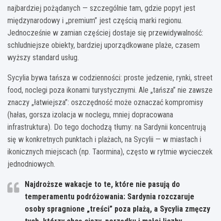
najbardziej pożądanych — szczególnie tam, gdzie popyt jest
międzynarodowy i „premium” jest częścią marki regionu.
Jednocześnie w zamian częściej dostaje się przewidywalność:
schludniejsze obiekty, bardziej uporządkowane plaże, czasem
wyższy standard usług.
Sycylia bywa tańsza w codzienności: proste jedzenie, rynki, street
food, noclegi poza ikonami turystycznymi. Ale „tańsza” nie zawsze
znaczy „łatwiejsza”: oszczędność może oznaczać kompromisy
(hałas, gorsza izolacja w noclegu, mniej dopracowana
infrastruktura). Do tego dochodzą tłumy: na Sardynii koncentrują
się w konkretnych punktach i plażach, na Sycylii — w miastach i
ikonicznych miejscach (np. Taormina), często w rytmie wycieczek
jednodniowych.
Najdroższe wakacje
to te, które nie pasują do
temperamentu podróżowania: Sardynia rozczaruje
osoby spragnione „treści” poza plażą, a Sycylia zmęczy