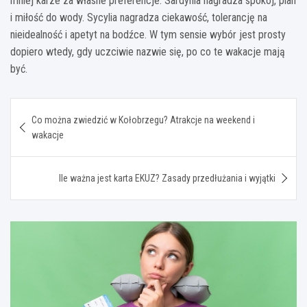
mniej karze za własne preferencje. Sardynia nagradza spokój, plan
i miłość do wody. Sycylia nagradza ciekawość, tolerancję na
nieidealność i apetyt na bodźce. W tym sensie wybór jest prosty
dopiero wtedy, gdy uczciwie nazwie się, po co te wakacje mają
być.
Nawigacja
Co można zwiedzić w Kołobrzegu? Atrakcje na weekend i
wpisu
wakacje
Ile ważna jest karta EKUZ? Zasady przedłużania i wyjątki