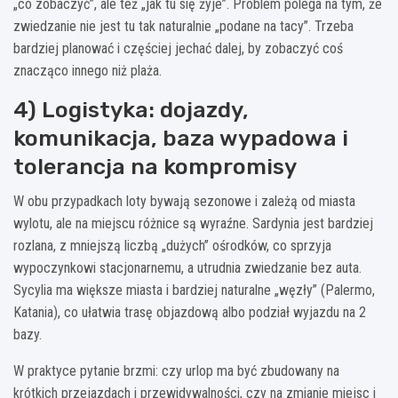
„co zobaczyć”, ale też „jak tu się żyje”. Problem polega na tym, że
zwiedzanie nie jest tu tak naturalnie „podane na tacy”. Trzeba
bardziej planować i częściej jechać dalej, by zobaczyć coś
znacząco innego niż plaża.
4) Logistyka: dojazdy,
komunikacja, baza wypadowa i
tolerancja na kompromisy
W obu przypadkach loty bywają sezonowe i zależą od miasta
wylotu, ale na miejscu różnice są wyraźne. Sardynia jest bardziej
rozlana, z mniejszą liczbą „dużych” ośrodków, co sprzyja
wypoczynkowi stacjonarnemu, a utrudnia zwiedzanie bez auta.
Sycylia ma większe miasta i bardziej naturalne „węzły” (Palermo,
Katania), co ułatwia trasę objazdową albo podział wyjazdu na 2
bazy.
W praktyce pytanie brzmi: czy urlop ma być zbudowany na
krótkich przejazdach i przewidywalności, czy na zmianie miejsc i