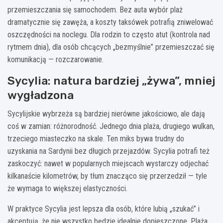
przemieszczania się samochodem. Bez auta wybór plaż
dramatycznie się zawęża, a koszty taksówek potrafią zniwelować
oszczędności na noclegu. Dla rodzin to często atut (kontrola nad
rytmem dnia), dla osób chcących „bezmyślnie” przemieszczać się
komunikacją — rozczarowanie.
Sycylia: natura bardziej „żywa”, mniej
wygładzona
Sycylijskie wybrzeża są bardziej nierówne jakościowo, ale dają
coś w zamian: różnorodność. Jednego dnia plaża, drugiego wulkan,
trzeciego miasteczko na skale. Ten miks bywa trudny do
uzyskania na Sardynii bez długich przejazdów. Sycylia potrafi też
zaskoczyć: nawet w popularnych miejscach wystarczy odjechać
kilkanaście kilometrów, by tłum znacząco się przerzedził — tyle
że wymaga to większej elastyczności.
W praktyce Sycylia jest lepsza dla osób, które lubią „szukać” i
akceptują, że nie wszystko będzie idealnie dopieszczone. Plaża