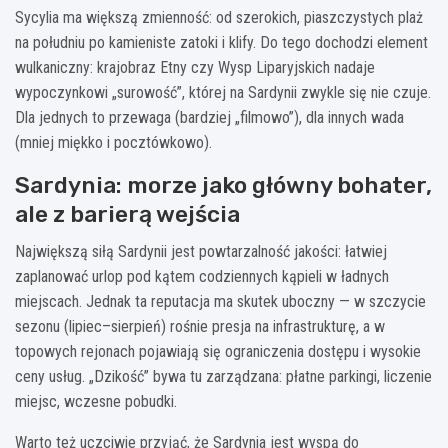
Sycylia ma większą zmienność: od szerokich, piaszczystych plaż
na południu po kamieniste zatoki i klify. Do tego dochodzi element
wulkaniczny: krajobraz Etny czy Wysp Liparyjskich nadaje
wypoczynkowi „surowość”, której na Sardynii zwykle się nie czuje.
Dla jednych to przewaga (bardziej „filmowo”), dla innych wada
(mniej miękko i pocztówkowo).
Sardynia: morze jako główny bohater,
ale z barierą wejścia
Największą siłą Sardynii jest powtarzalność jakości: łatwiej
zaplanować urlop pod kątem codziennych kąpieli w ładnych
miejscach. Jednak ta reputacja ma skutek uboczny — w szczycie
sezonu (lipiec–sierpień) rośnie presja na infrastrukturę, a w
topowych rejonach pojawiają się ograniczenia dostępu i wysokie
ceny usług. „Dzikość” bywa tu zarządzana: płatne parkingi, liczenie
miejsc, wczesne pobudki.
Warto też uczciwie przyjąć, że Sardynia jest wyspą do