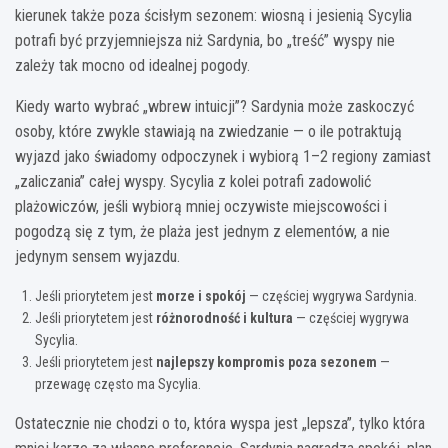
kierunek także poza ścisłym sezonem: wiosną i jesienią Sycylia
potrafi być przyjemniejsza niż Sardynia, bo „treść” wyspy nie
zależy tak mocno od idealnej pogody.
Kiedy warto wybrać „wbrew intuicji”? Sardynia może zaskoczyć
osoby, które zwykle stawiają na zwiedzanie — o ile potraktują
wyjazd jako świadomy odpoczynek i wybiorą 1–2 regiony zamiast
„zaliczania” całej wyspy. Sycylia z kolei potrafi zadowolić
plażowiczów, jeśli wybiorą mniej oczywiste miejscowości i
pogodzą się z tym, że plaża jest jednym z elementów, a nie
jedynym sensem wyjazdu.
Jeśli priorytetem jest
morze i spokój
— częściej wygrywa Sardynia.
Jeśli priorytetem jest
różnorodność i kultura
— częściej wygrywa
Sycylia.
Jeśli priorytetem jest
najlepszy kompromis poza sezonem
—
przewagę często ma Sycylia.
Ostatecznie nie chodzi o to, która wyspa jest „lepsza”, tylko która