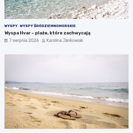
t
l
y
l
c
e
z
WYSPY
WYSPY ŚRÓDZIEMNOMORSKIE
n
Wyspa Hvar – plaże, które zachwycają
o
ś
7 sierpnia 2026
Karolina Jankowiak
ć
n
a
k
a
ż
d
ą
o
k
a
z
j
ę