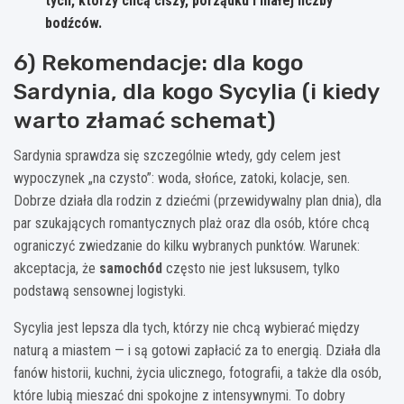
tych, którzy chcą ciszy, porządku i małej liczby
bodźców.
6) Rekomendacje: dla kogo
Sardynia, dla kogo Sycylia (i kiedy
warto złamać schemat)
Sardynia sprawdza się szczególnie wtedy, gdy celem jest
wypoczynek „na czysto”: woda, słońce, zatoki, kolacje, sen.
Dobrze działa dla rodzin z dziećmi (przewidywalny plan dnia), dla
par szukających romantycznych plaż oraz dla osób, które chcą
ograniczyć zwiedzanie do kilku wybranych punktów. Warunek:
akceptacja, że
samochód
często nie jest luksusem, tylko
podstawą sensownej logistyki.
Sycylia jest lepsza dla tych, którzy nie chcą wybierać między
naturą a miastem — i są gotowi zapłacić za to energią. Działa dla
fanów historii, kuchni, życia ulicznego, fotografii, a także dla osób,
które lubią mieszać dni spokojne z intensywnymi. To dobry