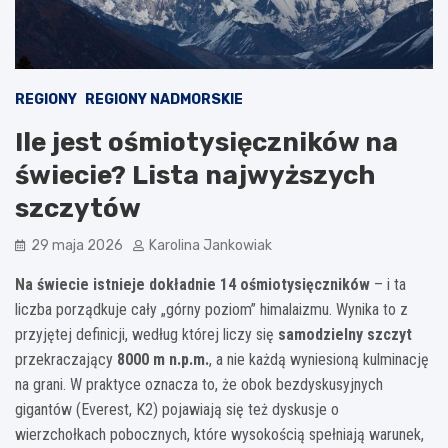
REGIONY
REGIONY NADMORSKIE
Ile jest ośmiotysięczników na
świecie? Lista najwyższych
szczytów
29 maja 2026
Karolina Jankowiak
Na świecie istnieje dokładnie 14 ośmiotysięczników
– i ta
liczba porządkuje cały „górny poziom” himalaizmu. Wynika to z
przyjętej definicji, według której liczy się
samodzielny szczyt
przekraczający
8000 m n.p.m.
, a nie każdą wyniesioną kulminację
na grani. W praktyce oznacza to, że obok bezdyskusyjnych
gigantów (Everest, K2) pojawiają się też dyskusje o
wierzchołkach pobocznych, które wysokością spełniają warunek,