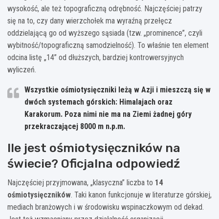
wysokość, ale też topograficzną odrębność. Najczęściej patrzy
się na to, czy dany wierzchołek ma wyraźną przełęcz
oddzielającą go od wyższego sąsiada (tzw. „prominence”, czyli
wybitność/topograficzną samodzielność). To właśnie ten element
odcina listę „14” od dłuższych, bardziej kontrowersyjnych
wyliczeń.
Wszystkie ośmiotysięczniki leżą w Azji
i mieszczą się w
dwóch systemach górskich: Himalajach oraz
Karakorum. Poza nimi nie ma na Ziemi żadnej góry
przekraczającej 8000 m n.p.m.
Ile jest ośmiotysięczników na
świecie? Oficjalna odpowiedź
Najczęściej przyjmowana, „klasyczna” liczba to
14
ośmiotysięczników
. Taki kanon funkcjonuje w literaturze górskiej,
mediach branżowych i w środowisku wspinaczkowym od dekad.