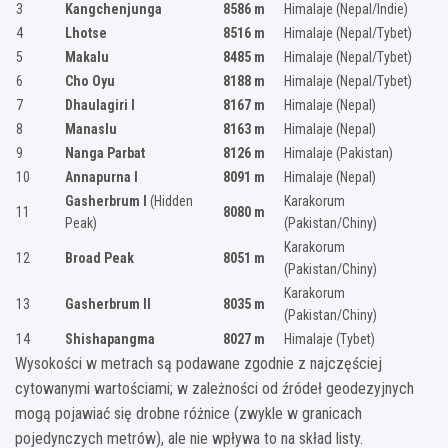
3
Kangchenjunga
8586 m
Himalaje (Nepal/Indie)
4
Lhotse
8516 m
Himalaje (Nepal/Tybet)
5
Makalu
8485 m
Himalaje (Nepal/Tybet)
6
Cho Oyu
8188 m
Himalaje (Nepal/Tybet)
7
Dhaulagiri I
8167 m
Himalaje (Nepal)
8
Manaslu
8163 m
Himalaje (Nepal)
9
Nanga Parbat
8126 m
Himalaje (Pakistan)
10
Annapurna I
8091 m
Himalaje (Nepal)
Gasherbrum I
(Hidden
Karakorum
11
8080 m
Peak)
(Pakistan/Chiny)
Karakorum
12
Broad Peak
8051 m
(Pakistan/Chiny)
Karakorum
13
Gasherbrum II
8035 m
(Pakistan/Chiny)
14
Shishapangma
8027 m
Himalaje (Tybet)
Wysokości w metrach są podawane zgodnie z najczęściej
cytowanymi wartościami; w zależności od źródeł geodezyjnych
mogą pojawiać się drobne różnice (zwykle w granicach
pojedynczych metrów), ale nie wpływa to na skład listy.