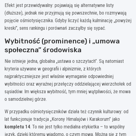
Efekt jest przewidywalny: pojawiają się alternatywne listy
(dłuższe), jednak nie przyjmują się powszechnie, bo rozmywają
pojęcie ośmiotysięcznika. Gdyby liczyć każdą kulminację „powyżej
kreski”, sens rankingu i porównań zacząłby się sypać.
Wybitność (prominence) i „umowa
społeczna” środowiska
Nie istnieje jedna, globalna „ustawa o szczytach”. Są natomiast
kryteria używane w geografii i alpinizmie, z których
najpraktyczniejsze jest właśnie wymaganie odpowiedniej
wybitności oraz wyraźnej przełęczy oddzielającej wierzchołek od
sąsiadów. Im większa wybitność, tym mniej wątpliwości, że mowa
o samodzielnej górze.
W przypadku ośmiotysięczników działa też czynnik kulturowy: od
lat funkcjonuje tradycja „Korony Himalajów i Karakorum” jako
kompletu 14
. To nie jest tylko medialna etykietka – to wspólny
język, dzięki któremu wiadomo, o czym mowa. Można się z tym