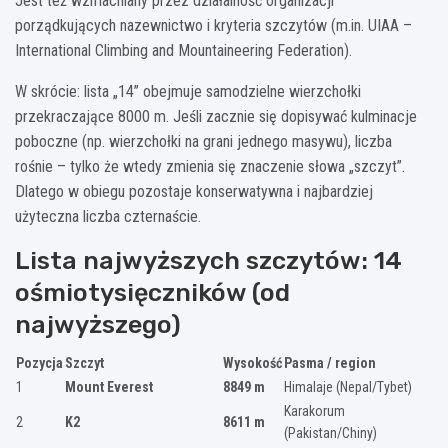
Jest też wzmacniany przez działalność organizacji
porządkujących nazewnictwo i kryteria szczytów (m.in. UIAA –
International Climbing and Mountaineering Federation).
W skrócie: lista „14” obejmuje samodzielne wierzchołki
przekraczające 8000 m. Jeśli zacznie się dopisywać kulminacje
poboczne (np. wierzchołki na grani jednego masywu), liczba
rośnie – tylko że wtedy zmienia się znaczenie słowa „szczyt”.
Dlatego w obiegu pozostaje konserwatywna i najbardziej
użyteczna liczba czternaście.
Lista najwyższych szczytów: 14
ośmiotysięczników (od
najwyższego)
Pozycja
Szczyt
Wysokość
Pasma / region
1
Mount Everest
8849 m
Himalaje (Nepal/Tybet)
Karakorum
2
K2
8611 m
(Pakistan/Chiny)