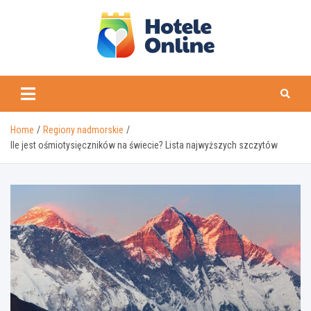
Skip
to
content
Home
Regiony nadmorskie
Ile jest ośmiotysięczników na świecie? Lista najwyższych szczytów