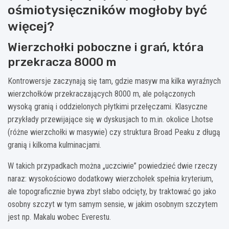
ośmiotysięczników mogłoby być
więcej?
Wierzchołki poboczne i grań, która
przekracza 8000 m
Kontrowersje zaczynają się tam, gdzie masyw ma kilka wyraźnych
wierzchołków przekraczających 8000 m, ale połączonych
wysoką granią i oddzielonych płytkimi przełęczami. Klasyczne
przykłady przewijające się w dyskusjach to m.in. okolice Lhotse
(różne wierzchołki w masywie) czy struktura Broad Peaku z długą
granią i kilkoma kulminacjami.
W takich przypadkach można „uczciwie” powiedzieć dwie rzeczy
naraz: wysokościowo dodatkowy wierzchołek spełnia kryterium,
ale topograficznie bywa zbyt słabo odcięty, by traktować go jako
osobny szczyt w tym samym sensie, w jakim osobnym szczytem
jest np. Makalu wobec Everestu.