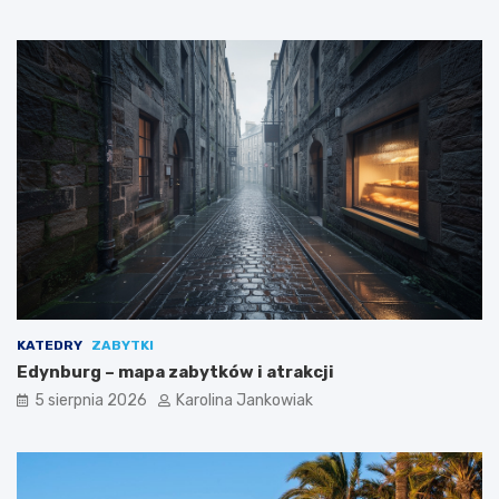
n
a
k
a
ż
d
ą
o
k
a
z
j
ę
KATEDRY
ZABYTKI
Edynburg – mapa zabytków i atrakcji
5 sierpnia 2026
Karolina Jankowiak