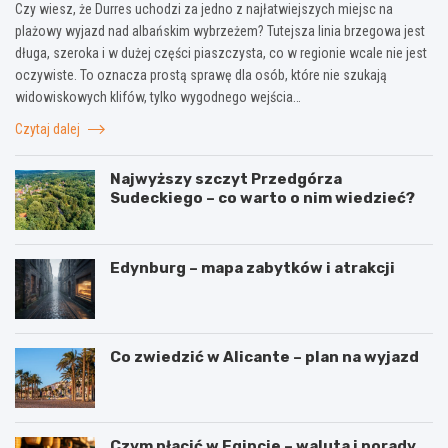
Czy wiesz, że Durres uchodzi za jedno z najłatwiejszych miejsc na
plażowy wyjazd nad albańskim wybrzeżem? Tutejsza linia brzegowa jest
długa, szeroka i w dużej części piaszczysta, co w regionie wcale nie jest
oczywiste. To oznacza prostą sprawę dla osób, które nie szukają
widowiskowych klifów, tylko wygodnego wejścia…
Czytaj dalej
Najwyższy szczyt Przedgórza
Sudeckiego – co warto o nim wiedzieć?
Edynburg – mapa zabytków i atrakcji
Co zwiedzić w Alicante – plan na wyjazd
Czym płacić w Egipcie – waluta i porady