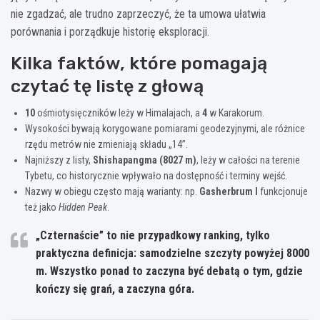
nie zgadzać, ale trudno zaprzeczyć, że ta umowa ułatwia
porównania i porządkuje historię eksploracji.
Kilka faktów, które pomagają
czytać tę listę z głową
10
ośmiotysięczników leży w Himalajach, a
4
w Karakorum.
Wysokości bywają korygowane pomiarami geodezyjnymi, ale różnice
rzędu metrów nie zmieniają składu „14”.
Najniższy z listy,
Shishapangma (8027 m)
, leży w całości na terenie
Tybetu, co historycznie wpływało na dostępność i terminy wejść.
Nazwy w obiegu często mają warianty: np.
Gasherbrum I
funkcjonuje
też jako
Hidden Peak
.
„Czternaście” to nie przypadkowy ranking, tylko
praktyczna definicja:
samodzielne szczyty
powyżej 8000
m. Wszystko ponad to zaczyna być debatą o tym, gdzie
kończy się grań, a zaczyna góra.