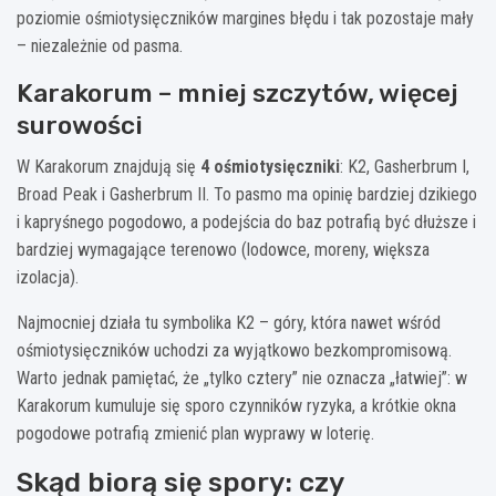
poziomie ośmiotysięczników margines błędu i tak pozostaje mały
– niezależnie od pasma.
Karakorum – mniej szczytów, więcej
surowości
W Karakorum znajdują się
4 ośmiotysięczniki
: K2, Gasherbrum I,
Broad Peak i Gasherbrum II. To pasmo ma opinię bardziej dzikiego
i kapryśnego pogodowo, a podejścia do baz potrafią być dłuższe i
bardziej wymagające terenowo (lodowce, moreny, większa
izolacja).
Najmocniej działa tu symbolika K2 – góry, która nawet wśród
ośmiotysięczników uchodzi za wyjątkowo bezkompromisową.
Warto jednak pamiętać, że „tylko cztery” nie oznacza „łatwiej”: w
Karakorum kumuluje się sporo czynników ryzyka, a krótkie okna
pogodowe potrafią zmienić plan wyprawy w loterię.
Skąd biorą się spory: czy