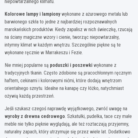
niepowtarzalnego klimatu.
Kolorowe lampy i lampiony
wykonane z ażurowego metalu lub
barwionego szkła to jedne z najbardziej rozpoznawalnych
marokańskich produktów. Kiedy zapalisz w nich świeczkę, rzucają
na ściany magiczne wzory i cienie, tworząc niepowtarzalny,
intymny klimat w każdym wnętrzu. Szczególnie piękne są te
wykonane ręcznie w Marrakeszu i Fezie.
Nie mniej popularne są
poduszki i poszewki
wykonane z
tradycyjnych tkanin. Często zdobione są pracochłonnym ręcznym
haftem, cekinami i kolorowymi nićmi, które dodają wnętrzom
orientalnego sznytu. Idealne na kanapę czy łóżko, natychmiast
ożywią każdą przestrzeń.
Jeśli szukasz czegoś naprawdę wyjątkowego, zwróć uwagę na
wyroby z drewna cedrowego
. Szkatułki, pudełka, tace czy małe
meble nie tylko pięknie wyglądają, ale też roztaczają przyjemny,
naturalny zapach, który utrzymuje się przez wiele lat. Dodatkowo