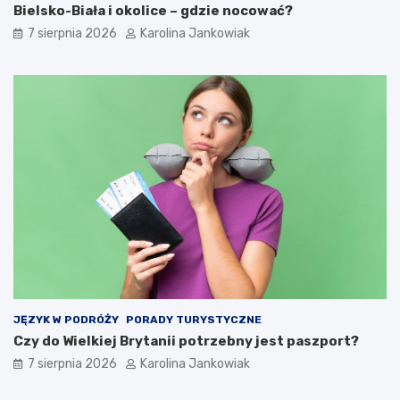
b
w
Bielsko-Biała i okolice – gdzie nocować?
y
e
7 sierpnia 2026
Karolina Jankowiak
–
c
k
j
o
i
m
,
f
K
o
e
r
n
t
i
i
i
e
i
l
C
a
h
s
i
t
l
y
l
c
e
z
JĘZYK W PODRÓŻY
PORADY TURYSTYCZNE
n
Czy do Wielkiej Brytanii potrzebny jest paszport?
o
ś
7 sierpnia 2026
Karolina Jankowiak
ć
n