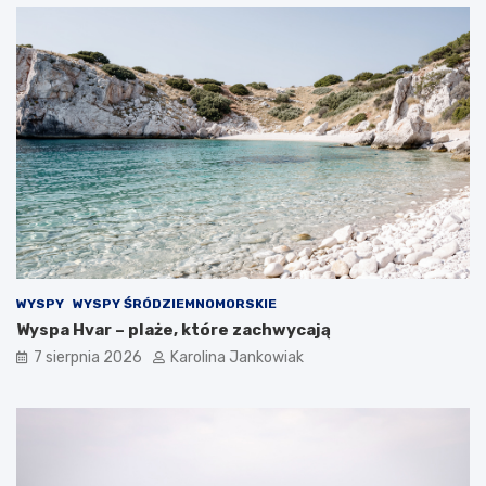
a
k
a
ż
d
ą
o
k
a
z
j
ę
WYSPY
WYSPY ŚRÓDZIEMNOMORSKIE
Wyspa Hvar – plaże, które zachwycają
7 sierpnia 2026
Karolina Jankowiak