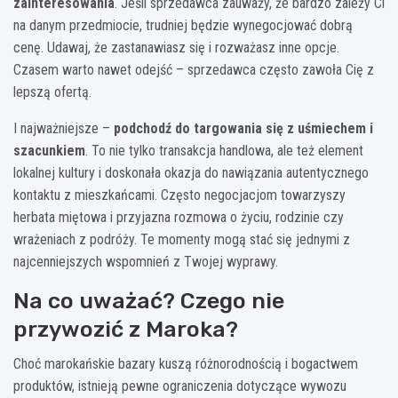
zainteresowania
. Jeśli sprzedawca zauważy, że bardzo zależy Ci
na danym przedmiocie, trudniej będzie wynegocjować dobrą
cenę. Udawaj, że zastanawiasz się i rozważasz inne opcje.
Czasem warto nawet odejść – sprzedawca często zawoła Cię z
lepszą ofertą.
I najważniejsze –
podchodź do targowania się z uśmiechem i
szacunkiem
. To nie tylko transakcja handlowa, ale też element
lokalnej kultury i doskonała okazja do nawiązania autentycznego
kontaktu z mieszkańcami. Często negocjacjom towarzyszy
herbata miętowa i przyjazna rozmowa o życiu, rodzinie czy
wrażeniach z podróży. Te momenty mogą stać się jednymi z
najcenniejszych wspomnień z Twojej wyprawy.
Na co uważać? Czego nie
przywozić z Maroka?
Choć marokańskie bazary kuszą różnorodnością i bogactwem
produktów, istnieją pewne ograniczenia dotyczące wywozu