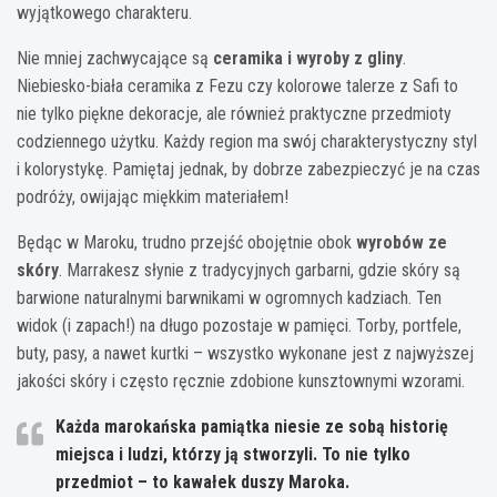
wyjątkowego charakteru.
Nie mniej zachwycające są
ceramika i wyroby z gliny
.
Niebiesko-biała ceramika z Fezu czy kolorowe talerze z Safi to
nie tylko piękne dekoracje, ale również praktyczne przedmioty
codziennego użytku. Każdy region ma swój charakterystyczny styl
i kolorystykę. Pamiętaj jednak, by dobrze zabezpieczyć je na czas
podróży, owijając miękkim materiałem!
Będąc w Maroku, trudno przejść obojętnie obok
wyrobów ze
skóry
. Marrakesz słynie z tradycyjnych garbarni, gdzie skóry są
barwione naturalnymi barwnikami w ogromnych kadziach. Ten
widok (i zapach!) na długo pozostaje w pamięci. Torby, portfele,
buty, pasy, a nawet kurtki – wszystko wykonane jest z najwyższej
jakości skóry i często ręcznie zdobione kunsztownymi wzorami.
Każda marokańska pamiątka niesie ze sobą historię
miejsca i ludzi, którzy ją stworzyli. To nie tylko
przedmiot – to kawałek duszy Maroka.