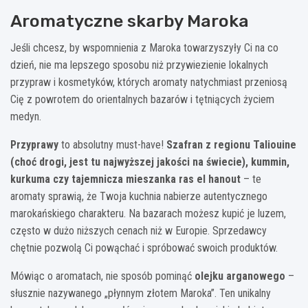
Aromatyczne skarby Maroka
Jeśli chcesz, by wspomnienia z Maroka towarzyszyły Ci na co
dzień, nie ma lepszego sposobu niż przywiezienie lokalnych
przypraw i kosmetyków, których aromaty natychmiast przeniosą
Cię z powrotem do orientalnych bazarów i tętniących życiem
medyn.
Przyprawy
to absolutny must-have!
Szafran z regionu Taliouine
(choć drogi, jest tu najwyższej jakości na świecie), kummin,
kurkuma czy tajemnicza mieszanka ras el hanout
– te
aromaty sprawią, że Twoja kuchnia nabierze autentycznego
marokańskiego charakteru. Na bazarach możesz kupić je luzem,
często w dużo niższych cenach niż w Europie. Sprzedawcy
chętnie pozwolą Ci powąchać i spróbować swoich produktów.
Mówiąc o aromatach, nie sposób pominąć
olejku arganowego
–
słusznie nazywanego „płynnym złotem Maroka”. Ten unikalny