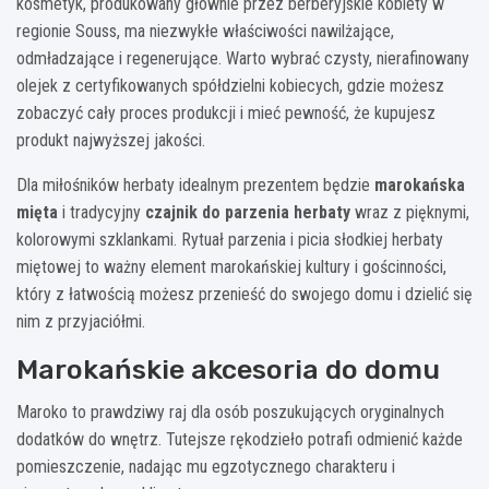
kosmetyk, produkowany głównie przez berberyjskie kobiety w
regionie Souss, ma niezwykłe właściwości nawilżające,
odmładzające i regenerujące. Warto wybrać czysty, nierafinowany
olejek z certyfikowanych spółdzielni kobiecych, gdzie możesz
zobaczyć cały proces produkcji i mieć pewność, że kupujesz
produkt najwyższej jakości.
Dla miłośników herbaty idealnym prezentem będzie
marokańska
mięta
i tradycyjny
czajnik do parzenia herbaty
wraz z pięknymi,
kolorowymi szklankami. Rytuał parzenia i picia słodkiej herbaty
miętowej to ważny element marokańskiej kultury i gościnności,
który z łatwością możesz przenieść do swojego domu i dzielić się
nim z przyjaciółmi.
Marokańskie akcesoria do domu
Maroko to prawdziwy raj dla osób poszukujących oryginalnych
dodatków do wnętrz. Tutejsze rękodzieło potrafi odmienić każde
pomieszczenie, nadając mu egzotycznego charakteru i