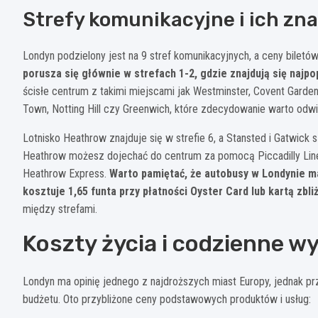
Strefy komunikacyjne i ich zn
Londyn podzielony jest na 9 stref komunikacyjnych, a ceny biletó
porusza się głównie w strefach 1-2, gdzie znajdują się najpop
ścisłe centrum z takimi miejscami jak Westminster, Covent Garden
Town, Notting Hill czy Greenwich, które zdecydowanie warto odwi
Lotnisko Heathrow znajduje się w strefie 6, a Stansted i Gatwick
Heathrow możesz dojechać do centrum za pomocą Piccadilly Line
Heathrow Express.
Warto pamiętać, że autobusy w Londynie maj
kosztuje 1,65 funta przy płatności Oyster Card lub kartą zbli
między strefami.
Koszty życia i codzienne w
Londyn ma opinię jednego z najdroższych miast Europy, jednak pr
budżetu. Oto przybliżone ceny podstawowych produktów i usług: