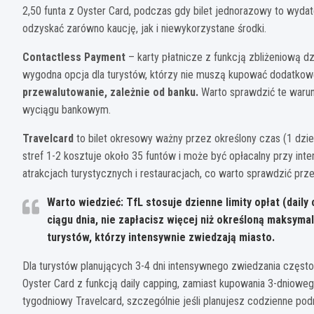
2,50 funta z Oyster Card, podczas gdy bilet jednorazowy to wyda
odzyskać zarówno kaucję, jak i niewykorzystane środki.
Contactless Payment
– karty płatnicze z funkcją zbliżeniową dzi
wygodna opcja dla turystów, którzy nie muszą kupować dodatkowe
przewalutowanie, zależnie od banku.
Warto sprawdzić te warun
wyciągu bankowym.
Travelcard
to bilet okresowy ważny przez określony czas (1 dzień
stref 1-2 kosztuje około 35 funtów i może być opłacalny przy in
atrakcjach turystycznych i restauracjach, co warto sprawdzić pr
Warto wiedzieć: TfL stosuje dzienne limity opłat (daily
ciągu dnia, nie zapłacisz więcej niż określoną maksyma
turystów, którzy intensywnie zwiedzają miasto.
Dla turystów planujących 3-4 dni intensywnego zwiedzania często 
Oyster Card z funkcją daily capping, zamiast kupowania 3-dniow
tygodniowy Travelcard, szczególnie jeśli planujesz codzienne po