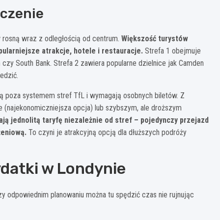
aczenie
w rosną wraz z odległością od centrum.
Większość turystów
ularniejsze atrakcje, hotele i restauracje.
Strefa 1 obejmuje
 czy South Bank. Strefa 2 zawiera popularne dzielnice jak Camden
edzić.
 są poza systemem stref TfL i wymagają osobnych biletów. Z
 (najekonomiczniejsza opcja) lub szybszym, ale droższym
ą jednolitą taryfę niezależnie od stref – pojedynczy przejazd
żeniową.
To czyni je atrakcyjną opcją dla dłuższych podróży
ydatki w Londynie
zy odpowiednim planowaniu można tu spędzić czas nie rujnując