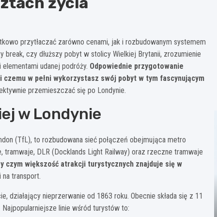
sztach życia
zątkowo przytłaczać zarówno cenami, jak i rozbudowanym systemem
ty break, czy dłuższy pobyt w stolicy Wielkiej Brytanii, zrozumienie
i elementami udanej podróży.
Odpowiednie przygotowanie
ęki czemu w pełni wykorzystasz swój pobyt w tym fascynującym
ektywnie przemieszczać się po Londynie.
iej w Londynie
London (TfL), to rozbudowana sieć połączeń obejmująca metro
e, tramwaje, DLR (Docklands Light Railway) oraz rzeczne tramwaje
zy czym większość atrakcji turystycznych znajduje się w
na transport.
e, działający nieprzerwanie od 1863 roku. Obecnie składa się z 11
. Najpopularniejsze linie wśród turystów to: