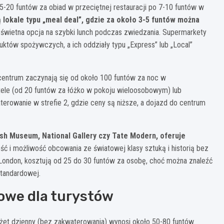
-20 funtów za obiad w przeciętnej restauracji po 7-10 funtów w
 lokale typu „meal deal”, gdzie za około 3-5 funtów można
świetna opcja na szybki lunch podczas zwiedzania. Supermarkety
duktów spożywczych, a ich oddziały typu „Express” lub „Local”
centrum zaczynają się od około 100 funtów za noc w
le (od 20 funtów za łóżko w pokoju wieloosobowym) lub
rowanie w strefie 2, gdzie ceny są niższe, a dojazd do centrum
sh Museum, National Gallery czy Tate Modern, oferuje
 i możliwość obcowania ze światowej klasy sztuką i historią bez
 London, kosztują od 25 do 30 funtów za osobę, choć można znaleźć
standardowej.
owe dla turystów
dżet dzienny (bez zakwaterowania) wynosi około 50-80 funtów.