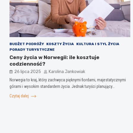
BUDŻET PODRÓŻY
KOSZTY ŻYCIA
KULTURA I STYL ŻYCIA
PORADY TURYSTYCZNE
Ceny życia w Norwegii: ile kosztuje
codzienność?
26 lipca 2025
Karolina Jankowiak
Norwegia to kraj, który zachwyca pięknymi fiordami, majestatycznymi
górami i wysokim standardem życia. Jednak turyści planujący…
Czytaj dalej