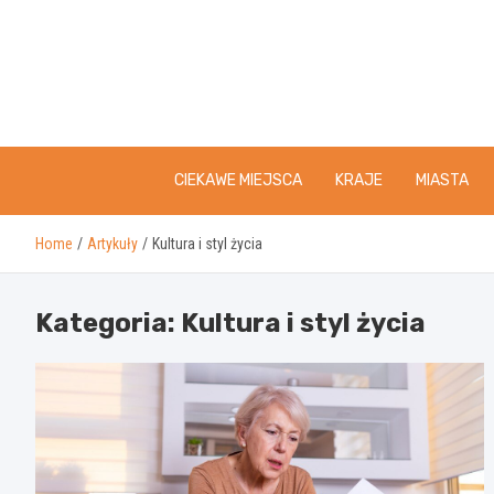
Skip
to
content
CIEKAWE MIEJSCA
KRAJE
MIASTA
Home
Artykuły
Kultura i styl życia
Kategoria:
Kultura i styl życia