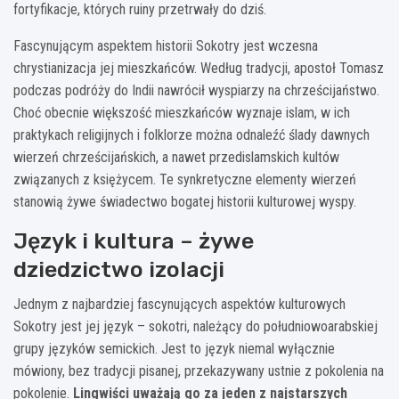
fortyfikacje, których ruiny przetrwały do dziś.
Fascynującym aspektem historii Sokotry jest wczesna
chrystianizacja jej mieszkańców. Według tradycji, apostoł Tomasz
podczas podróży do Indii nawrócił wyspiarzy na chrześcijaństwo.
Choć obecnie większość mieszkańców wyznaje islam, w ich
praktykach religijnych i folklorze można odnaleźć ślady dawnych
wierzeń chrześcijańskich, a nawet przedislamskich kultów
związanych z księżycem. Te synkretyczne elementy wierzeń
stanowią żywe świadectwo bogatej historii kulturowej wyspy.
Język i kultura – żywe
dziedzictwo izolacji
Jednym z najbardziej fascynujących aspektów kulturowych
Sokotry jest jej język – sokotri, należący do południowoarabskiej
grupy języków semickich. Jest to język niemal wyłącznie
mówiony, bez tradycji pisanej, przekazywany ustnie z pokolenia na
pokolenie.
Lingwiści uważają go za jeden z najstarszych