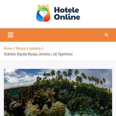
Skip
to
content
Home
Wyspy tropikalne
Sokotra: Rajska Wyspa Jemenu i Jej Tajemnice