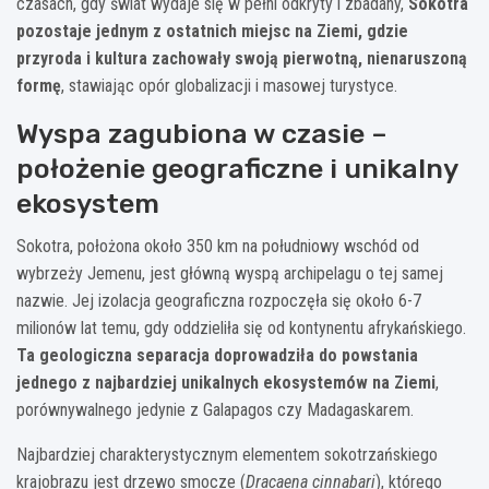
czasach, gdy świat wydaje się w pełni odkryty i zbadany,
Sokotra
pozostaje jednym z ostatnich miejsc na Ziemi, gdzie
przyroda i kultura zachowały swoją pierwotną, nienaruszoną
formę
, stawiając opór globalizacji i masowej turystyce.
Wyspa zagubiona w czasie –
położenie geograficzne i unikalny
ekosystem
Sokotra, położona około 350 km na południowy wschód od
wybrzeży Jemenu, jest główną wyspą archipelagu o tej samej
nazwie. Jej izolacja geograficzna rozpoczęła się około 6-7
milionów lat temu, gdy oddzieliła się od kontynentu afrykańskiego.
Ta geologiczna separacja doprowadziła do powstania
jednego z najbardziej unikalnych ekosystemów na Ziemi
,
porównywalnego jedynie z Galapagos czy Madagaskarem.
Najbardziej charakterystycznym elementem sokotrzańskiego
krajobrazu jest drzewo smocze (
Dracaena cinnabari
), którego