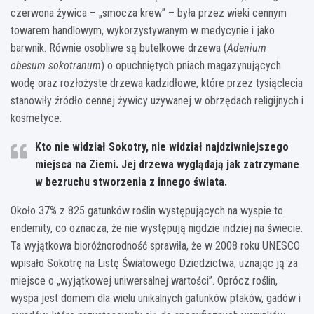
czerwona żywica – „smocza krew” – była przez wieki cennym
towarem handlowym, wykorzystywanym w medycynie i jako
barwnik. Równie osobliwe są butelkowe drzewa (
Adenium
obesum sokotranum
) o opuchniętych pniach magazynujących
wodę oraz rozłożyste drzewa kadzidłowe, które przez tysiąclecia
stanowiły źródło cennej żywicy używanej w obrzędach religijnych i
kosmetyce.
Kto nie widział Sokotry, nie widział najdziwniejszego
miejsca na Ziemi. Jej drzewa wyglądają jak zatrzymane
w bezruchu stworzenia z innego świata.
Około 37% z 825 gatunków roślin występujących na wyspie to
endemity, co oznacza, że nie występują nigdzie indziej na świecie.
Ta wyjątkowa bioróżnorodność sprawiła, że w 2008 roku UNESCO
wpisało Sokotrę na Listę Światowego Dziedzictwa, uznając ją za
miejsce o „wyjątkowej uniwersalnej wartości”. Oprócz roślin,
wyspa jest domem dla wielu unikalnych gatunków ptaków, gadów i