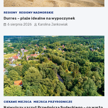
REGIONY
REGIONY NADMORSKIE
Durres – plaże idealne na wypoczynek
6 sierpnia 2026
Karolina Jankowiak
CIEKAWE MIEJSCA
MIEJSCA PRZYRODNICZE
Najwyższy szczyt Przedgórza Sudeckiego – co warto