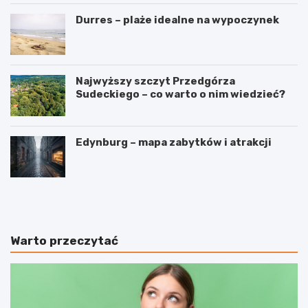
Durres – plaże idealne na wypoczynek
Najwyższy szczyt Przedgórza
Sudeckiego – co warto o nim wiedzieć?
Edynburg – mapa zabytków i atrakcji
W
3
y
i
n
n
a
t
j
e
Warto przeczytać
e
r
m
e
a
s
p
u
a
j
r
ą