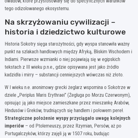
owadów, które przystosowały się do specyficznych warunków
tego odizolowanego ekosystemu.
Na skrzyżowaniu cywilizacji –
historia i dziedzictwo kulturowe
Historia Sokotry sięga starożytności, gdy wyspa stanowiła ważny
punkt na szlakach handlowych między Afryką, Bliskim Wschodem i
Indiami. Pierwsze wzmianki o niej pojawiają się w egipskich
tekstach z III wieku p.n.e., gdzie opisywana jest jako źródło
kadzidła i mirry – substancji cenniejszych wówczas niż złoto.
W I wieku n.e. anonimowy grecki żeglarz wspomina o Sokotrze w
dziele „Periplus Maris Erythraei” (Żegluga po Morzu Czerwonym),
opisując ją jako miejsce zamieszkane przez mieszankę Arabów,
Hindusów i Greków, trudniących się handlem i połowem pereł.
Strategiczne położenie wyspy przyciągało uwagę kolejnych
imperiów
– od Ptolemeuszy, przez Rzymian, Persów, aż po
Portugalczyków, którzy zajęli ją w 1507 roku, budując