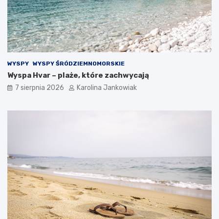
l
C
a
h
s
i
t
l
y
l
c
e
z
WYSPY
WYSPY ŚRÓDZIEMNOMORSKIE
n
Wyspa Hvar – plaże, które zachwycają
o
ś
7 sierpnia 2026
Karolina Jankowiak
ć
n
a
k
a
ż
d
ą
o
k
a
z
j
ę