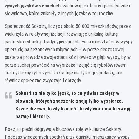
żywych języków semickich
, zachowujący formy gramatyczne i
słownictwo, które zniknęły z innych języków tej rodziny.
Społeczność Sokotry, licząca około 50 000 mieszkańców, przez
wieki żyła w relatywnej izolacji, rozwijając unikalną kulturę
pastersko-rybacką. Tradycyjny sposób życia mieszkańców wyspy
opiera się na sezonowych migracjach – w porze deszczowej
pasterze prowadzą swoje stada kóz i owiec w głąb wyspy, by w
porze suchej powrócić na wybrzeże i zająć się rybołówstwem.
Ten cykliczny rytm życia kształtuje nie tylko gospodarkę, ale
również społeczne zwyczaje i obrzędy.
Sokotri to nie tylko język, to cały świat zaklęty w
słowach, których znaczenie znają tylko wyspiarze.
Każde drzewo, każdy kamień i każdy wiatr ma tu swoją
nazwę i historię.
Poezja i pieśni odgrywają kluczową rolę w kulturze Sokotry.
Podczas wieczornych spotkań przy ognisku, mieszkańcy wyspy