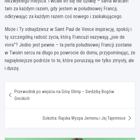
niezwykłego miejsca. I wcale im się nie dziwię – sama wracam
tam za każdym razem, gdy jestem w południowej Francji,
odkrywając za każdym razem coś nowego i zaskakującego.
Może i Ty odnajdziesz w Saint Paul de Vence inspirację, spokój i
tę szczególną radość życia, którą Francuzi nazywają „joie de
vivre”? Jedno jest pewne – ta perła południowej Francji zostanie
w Twoim sercu na długo po powrocie do domu, przypominając, że
najpiękniejsze podróże to te, które poruszają nie tylko zmysły, ale
i duszę.
Nawigacja
Przewodnik po wejściu na Górę Olimp – Siedzibę Bogów
wpisu
Greckich
Sokotra: Rajska Wyspa Jemenu i Jej Tajemnice