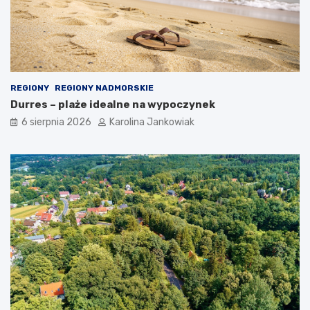
a
z
j
ę
REGIONY
REGIONY NADMORSKIE
Durres – plaże idealne na wypoczynek
6 sierpnia 2026
Karolina Jankowiak