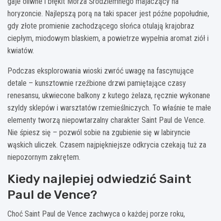
gaje oliwne i błękit Morza Śródziemnego majaczący na
horyzoncie. Najlepszą porą na taki spacer jest późne popołudnie,
gdy złote promienie zachodzącego słońca otulają krajobraz
ciepłym, miodowym blaskiem, a powietrze wypełnia aromat ziół i
kwiatów.
Podczas eksplorowania wioski zwróć uwagę na fascynujące
detale – kunsztownie rzeźbione drzwi pamiętające czasy
renesansu, ukwiecone balkony z kutego żelaza, ręcznie wykonane
szyldy sklepów i warsztatów rzemieślniczych. To właśnie te małe
elementy tworzą niepowtarzalny charakter Saint Paul de Vence.
Nie śpiesz się – pozwól sobie na zgubienie się w labiryncie
wąskich uliczek. Czasem najpiękniejsze odkrycia czekają tuż za
niepozornym zakrętem.
Kiedy najlepiej odwiedzić Saint
Paul de Vence?
Choć Saint Paul de Vence zachwyca o każdej porze roku,