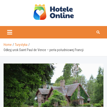
Skip
to
content
Home
Turystyka
Odkryj urok Saint Paul de Vence – perła południowej Francji