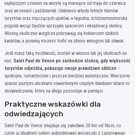
najlepszym czasem na wizytę są miesiące od maja do czerwca
oraz wrzesień i październik. Unikniesz wtedy letnich tłumów
turystów oraz męczących upałów, a łagodna, śródziemnomorska
pogoda wciąż będzie sprzyjała spacerom i eksploracji okolicy.
Wiosną okoliczne wzgórza pokrywają się kobiercem dzikich
kwiatów, a jesienią możesz trafić na zbiory winogron lub oliwek.
Jeśli masz taką możliwość, zostań w wiosce lub jej okolicach na
noc.
Saint Paul de Vence po zachodzie słońca, gdy większość
turystów odjeżdża, pokazuje swoje prawdziwe oblicze
–
spokojne, romantyczne i jeszcze bardziej autentyczne. Wieczorny
spacer pustymi uliczkami oświetlonymi ciepłym blaskiem latarni to
doświadczenie, które na długo pozostaje w pamięci.
Praktyczne wskazówki dla
odwiedzających
Saint Paul de Vence znajduje się zaledwie 20 km od Nicei, co
czyni ją idealnym celem jednodniowej wycieczki z Lazurowego