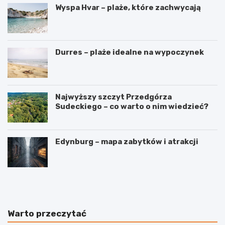
Wyspa Hvar – plaże, które zachwycają
Durres – plaże idealne na wypoczynek
Najwyższy szczyt Przedgórza
Sudeckiego – co warto o nim wiedzieć?
Edynburg – mapa zabytków i atrakcji
W
3
y
i
n
n
a
t
j
e
Warto przeczytać
e
r
m
e