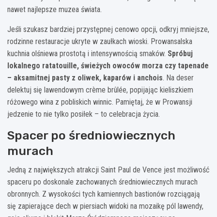
nawet najlepsze muzea świata.
Jeśli szukasz bardziej przystępnej cenowo opcji, odkryj mniejsze,
rodzinne restauracje ukryte w zaułkach wioski. Prowansalska
kuchnia olśniewa prostotą i intensywnością smaków.
Spróbuj
lokalnego ratatouille, świeżych owoców morza czy tapenade
– aksamitnej pasty z oliwek, kaparów i anchois
. Na deser
delektuj się lawendowym crème brûlée, popijając kieliszkiem
różowego wina z pobliskich winnic. Pamiętaj, że w Prowansji
jedzenie to nie tylko posiłek – to celebracja życia.
Spacer po średniowiecznych
murach
Jedną z największych atrakcji Saint Paul de Vence jest możliwość
spaceru po doskonale zachowanych średniowiecznych murach
obronnych. Z wysokości tych kamiennych bastionów rozciągają
się zapierające dech w piersiach widoki na mozaikę pól lawendy,