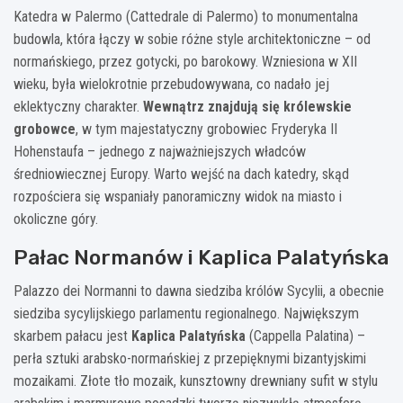
Katedra w Palermo (Cattedrale di Palermo) to monumentalna
budowla, która łączy w sobie różne style architektoniczne – od
normańskiego, przez gotycki, po barokowy. Wzniesiona w XII
wieku, była wielokrotnie przebudowywana, co nadało jej
eklektyczny charakter.
Wewnątrz znajdują się królewskie
grobowce
, w tym majestatyczny grobowiec Fryderyka II
Hohenstaufa – jednego z najważniejszych władców
średniowiecznej Europy. Warto wejść na dach katedry, skąd
rozpościera się wspaniały panoramiczny widok na miasto i
okoliczne góry.
Pałac Normanów i Kaplica Palatyńska
Palazzo dei Normanni to dawna siedziba królów Sycylii, a obecnie
siedziba sycylijskiego parlamentu regionalnego. Największym
skarbem pałacu jest
Kaplica Palatyńska
(Cappella Palatina) –
perła sztuki arabsko-normańskiej z przepięknymi bizantyjskimi
mozaikami. Złote tło mozaik, kunsztowny drewniany sufit w stylu