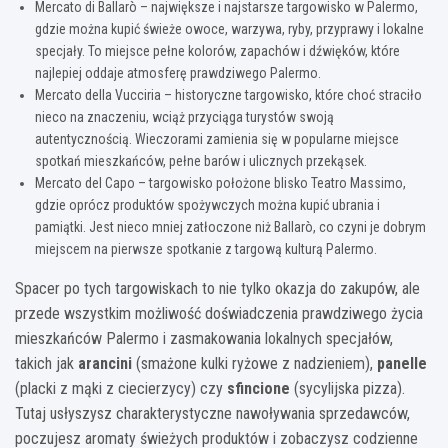
Mercato di Ballarò – największe i najstarsze targowisko w Palermo,
gdzie można kupić świeże owoce, warzywa, ryby, przyprawy i lokalne
specjały. To miejsce pełne kolorów, zapachów i dźwięków, które
najlepiej oddaje atmosferę prawdziwego Palermo.
Mercato della Vucciria – historyczne targowisko, które choć straciło
nieco na znaczeniu, wciąż przyciąga turystów swoją
autentycznością. Wieczorami zamienia się w popularne miejsce
spotkań mieszkańców, pełne barów i ulicznych przekąsek.
Mercato del Capo – targowisko położone blisko Teatro Massimo,
gdzie oprócz produktów spożywczych można kupić ubrania i
pamiątki. Jest nieco mniej zatłoczone niż Ballarò, co czyni je dobrym
miejscem na pierwsze spotkanie z targową kulturą Palermo.
Spacer po tych targowiskach to nie tylko okazja do zakupów, ale
przede wszystkim możliwość doświadczenia prawdziwego życia
mieszkańców Palermo i zasmakowania lokalnych specjałów,
takich jak
arancini
(smażone kulki ryżowe z nadzieniem),
panelle
(placki z mąki z ciecierzycy) czy
sfincione
(sycylijska pizza).
Tutaj usłyszysz charakterystyczne nawoływania sprzedawców,
poczujesz aromaty świeżych produktów i zobaczysz codzienne