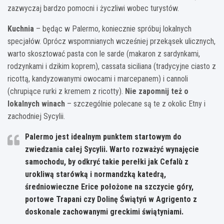
zazwyczaj bardzo pomocni i życzliwi wobec turystów.
Kuchnia
– będąc w Palermo, koniecznie spróbuj lokalnych
specjałów. Oprócz wspomnianych wcześniej przekąsek ulicznych,
warto skosztować pasta con le sarde (makaron z sardynkami,
rodzynkami i dzikim koprem), cassata siciliana (tradycyjne ciasto z
ricottą, kandyzowanymi owocami i marcepanem) i cannoli
(chrupiące rurki z kremem z ricotty).
Nie zapomnij też o
lokalnych winach
– szczególnie polecane są te z okolic Etny i
zachodniej Sycylii.
Palermo jest idealnym punktem startowym do
zwiedzania całej Sycylii. Warto rozważyć wynajęcie
samochodu, by odkryć takie perełki jak Cefalù z
urokliwą starówką i normandzką katedrą,
średniowieczne Erice położone na szczycie góry,
portowe Trapani czy Dolinę Świątyń w Agrigento z
doskonale zachowanymi greckimi świątyniami.