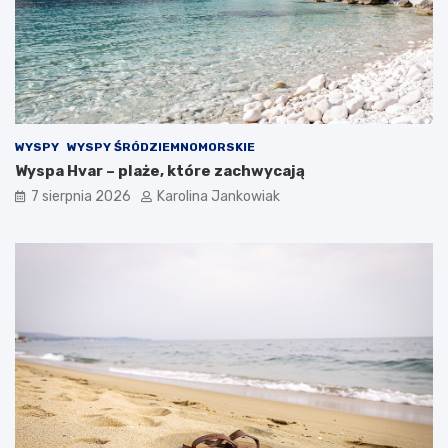
k
a
z
j
ę
WYSPY
WYSPY ŚRÓDZIEMNOMORSKIE
Wyspa Hvar – plaże, które zachwycają
7 sierpnia 2026
Karolina Jankowiak