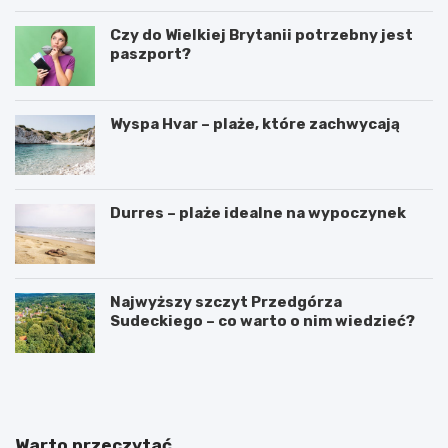
Czy do Wielkiej Brytanii potrzebny jest
paszport?
Wyspa Hvar – plaże, które zachwycają
Durres – plaże idealne na wypoczynek
Najwyższy szczyt Przedgórza
Sudeckiego – co warto o nim wiedzieć?
W
3
y
i
n
n
a
t
j
e
Warto przeczytać
e
r