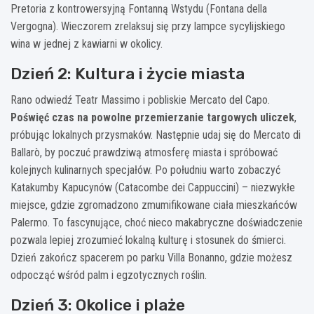
Pretoria z kontrowersyjną Fontanną Wstydu (Fontana della
Vergogna). Wieczorem zrelaksuj się przy lampce sycylijskiego
wina w jednej z kawiarni w okolicy.
Dzień 2: Kultura i życie miasta
Rano odwiedź Teatr Massimo i pobliskie Mercato del Capo.
Poświęć czas na powolne przemierzanie targowych uliczek
,
próbując lokalnych przysmaków. Następnie udaj się do Mercato di
Ballarò, by poczuć prawdziwą atmosferę miasta i spróbować
kolejnych kulinarnych specjałów. Po południu warto zobaczyć
Katakumby Kapucynów (Catacombe dei Cappuccini) – niezwykłe
miejsce, gdzie zgromadzono zmumifikowane ciała mieszkańców
Palermo. To fascynujące, choć nieco makabryczne doświadczenie
pozwala lepiej zrozumieć lokalną kulturę i stosunek do śmierci.
Dzień zakończ spacerem po parku Villa Bonanno, gdzie możesz
odpocząć wśród palm i egzotycznych roślin.
Dzień 3: Okolice i plaże