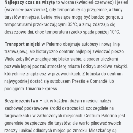
Najlepszy czas na wizytę
to wiosna (kwiecień-czerwiec) i jesień
(wrzesień-październik), gdy temperatury są przyjemne, a tłumy
turystów mniejsze. Letnie miesiące mogą być bardzo gorące, z
temperaturami przekraczającymi 35°C, a zimą zdarzają się
deszczowe dni, choć temperatura rzadko spada poniżej 10°C.
Transport miejski
w Palermo obejmuje autobusy i nową linię
tramwajową, ale historyczne centrum najlepiej zwiedzać pieszo.
Wiele zabytków znajduje się blisko siebie, a spacer uliczkami
pozwala lepiej poczuć atmosferę miasta i odkryć urokliwe zakątki,
których nie znajdziesz w przewodnikach. Z lotniska do centrum
najwygodniej dostać się autobusem Prestia e Comandè lub
pociągiem Trinacria Express.
Bezpieczeństwo
– jak w każdym dużym mieście, należy
zachować podstawowe środki ostrożności, szczególnie na
targowiskach i w zatłoczonych miejscach. Centrum Palermo jest
generalnie bezpieczne dla turystów, ale warto pilnować swoich
rzeczy i unikać odludnych miejsc po zmroku. Mieszkańcy są