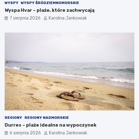
WYSPY
WYSPY ŚRÓDZIEMNOMORSKIE
n
Wyspa Hvar – plaże, które zachwycają
o
ś
7 sierpnia 2026
Karolina Jankowiak
ć
n
a
k
a
ż
d
ą
o
k
a
z
j
ę
REGIONY
REGIONY NADMORSKIE
Durres – plaże idealne na wypoczynek
6 sierpnia 2026
Karolina Jankowiak