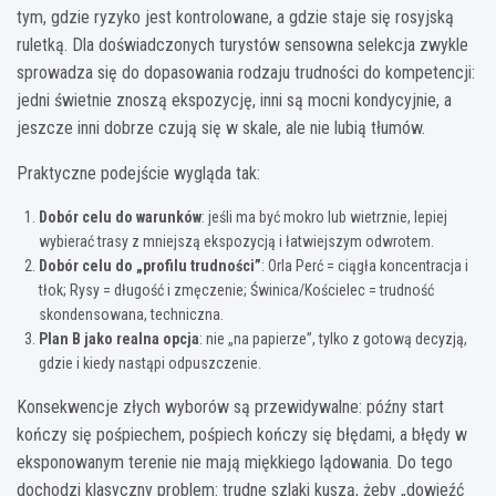
tym, gdzie ryzyko jest kontrolowane, a gdzie staje się rosyjską
ruletką. Dla doświadczonych turystów sensowna selekcja zwykle
sprowadza się do dopasowania rodzaju trudności do kompetencji:
jedni świetnie znoszą ekspozycję, inni są mocni kondycyjnie, a
jeszcze inni dobrze czują się w skale, ale nie lubią tłumów.
Praktyczne podejście wygląda tak:
Dobór celu do warunków
: jeśli ma być mokro lub wietrznie, lepiej
wybierać trasy z mniejszą ekspozycją i łatwiejszym odwrotem.
Dobór celu do „profilu trudności”
: Orla Perć = ciągła koncentracja i
tłok; Rysy = długość i zmęczenie; Świnica/Kościelec = trudność
skondensowana, techniczna.
Plan B jako realna opcja
: nie „na papierze”, tylko z gotową decyzją,
gdzie i kiedy nastąpi odpuszczenie.
Konsekwencje złych wyborów są przewidywalne: późny start
kończy się pośpiechem, pośpiech kończy się błędami, a błędy w
eksponowanym terenie nie mają miękkiego lądowania. Do tego
dochodzi klasyczny problem: trudne szlaki kuszą, żeby „dowieźć