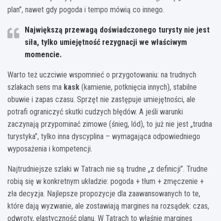
plan”, nawet gdy pogoda i tempo mówią co innego.
Największą przewagą doświadczonego turysty nie jest
siła, tylko umiejętność rezygnacji we właściwym
momencie.
Warto też uczciwie wspomnieć o przygotowaniu: na trudnych
szlakach sens ma
kask
(kamienie, potknięcia innych), stabilne
obuwie i zapas czasu. Sprzęt nie zastępuje umiejętności, ale
potrafi ograniczyć skutki cudzych błędów. A jeśli warunki
zaczynają przypominać zimowe (śnieg, lód), to już nie jest „trudna
turystyka”, tylko inna dyscyplina – wymagająca odpowiedniego
wyposażenia i kompetencji.
Najtrudniejsze szlaki w Tatrach nie są trudne „z definicji”. Trudne
robią się w konkretnym układzie: pogoda + tłum + zmęczenie +
zła decyzja. Najlepsze propozycje dla zaawansowanych to te,
które dają wyzwanie, ale zostawiają margines na rozsądek: czas,
odwroty, elastyczność planu. W Tatrach to właśnie margines