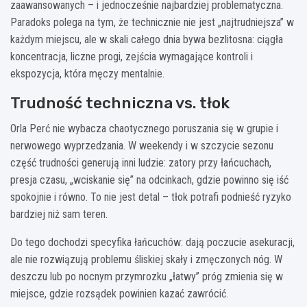
zaawansowanych – i jednocześnie najbardziej problematyczna.
Paradoks polega na tym, że technicznie nie jest „najtrudniejsza” w
każdym miejscu, ale w skali całego dnia bywa bezlitosna: ciągła
koncentracja, liczne progi, zejścia wymagające kontroli i
ekspozycja, która męczy mentalnie.
Trudność techniczna vs. tłok
Orla Perć nie wybacza chaotycznego poruszania się w grupie i
nerwowego wyprzedzania. W weekendy i w szczycie sezonu
część trudności generują inni ludzie: zatory przy łańcuchach,
presja czasu, „wciskanie się” na odcinkach, gdzie powinno się iść
spokojnie i równo. To nie jest detal – tłok potrafi podnieść ryzyko
bardziej niż sam teren.
Do tego dochodzi specyfika łańcuchów: dają poczucie asekuracji,
ale nie rozwiązują problemu śliskiej skały i zmęczonych nóg. W
deszczu lub po nocnym przymrozku „łatwy” próg zmienia się w
miejsce, gdzie rozsądek powinien kazać zawrócić.