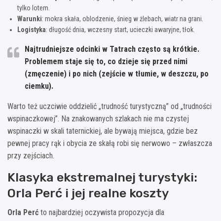
tylko lotem.
Warunki
: mokra skała, oblodzenie, śnieg w żlebach, wiatr na grani.
Logistyka
: długość dnia, wczesny start, ucieczki awaryjne, tłok.
Najtrudniejsze odcinki w Tatrach często są krótkie.
Problemem staje się to, co dzieje się przed nimi
(zmęczenie) i po nich (zejście w tłumie, w deszczu, po
ciemku).
Warto też uczciwie oddzielić „trudność turystyczną” od „trudności
wspinaczkowej”. Na znakowanych szlakach nie ma czystej
wspinaczki w skali taternickiej, ale bywają miejsca, gdzie bez
pewnej pracy rąk i obycia ze skałą robi się nerwowo – zwłaszcza
przy zejściach.
Klasyka ekstremalnej turystyki:
Orla Perć i jej realne koszty
Orla Perć
to najbardziej oczywista propozycja dla