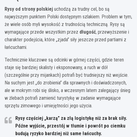
Rysy od strony polskiej
uchodzą za trudny cel, bo są
najwyższym punktem Polski dostępnym szlakiem. Problem w tym,
że wiele osób myli wysokość z trudnością techniczną. Rysy są
wymagające przede wszystkim przez
długość
, przewyższenie i
charakter podejścia, które „zjada” siły jeszcze przed partiami z
łańcuchami.
Technicznie kluczowe są odcinki w górnej części, gdzie teren
staje się bardziej skalisty i eksponowany, a ruch w dół
(szczególnie przy mijankach) potrafi być trudniejszy niż wejście.
Na suchym jest „do zrobienia” dla sprawnych i doświadczonych,
ale w mokrym robi się ślisko, a wczesnym latem zalegający śnieg
w żlebach potrafi zamienić turystykę w zadanie wymagające
sprzętu zimowego i umiejętności jego użycia.
Rysy częściej „karzą” za złą logistykę niż za brak siły.
Późne wyjście, przestój w tłumie i powrót po ciemku
budują ryzyko bardziej niż same łańcuchy.