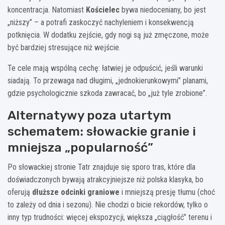
koncentracja. Natomiast
Kościelec
bywa niedoceniany, bo jest
„niższy” – a potrafi zaskoczyć nachyleniem i konsekwencją
potknięcia. W dodatku zejście, gdy nogi są już zmęczone, może
być bardziej stresujące niż wejście.
Te cele mają wspólną cechę: łatwiej je odpuścić, jeśli warunki
siadają. To przewaga nad długimi, „jednokierunkowymi” planami,
gdzie psychologicznie szkoda zawracać, bo „już tyle zrobione”.
Alternatywy poza utartym
schematem: słowackie granie i
mniejsza „popularność”
Po słowackiej stronie Tatr znajduje się sporo tras, które dla
doświadczonych bywają atrakcyjniejsze niż polska klasyka, bo
oferują
dłuższe odcinki graniowe
i mniejszą presję tłumu (choć
to zależy od dnia i sezonu). Nie chodzi o bicie rekordów, tylko o
inny typ trudności: więcej ekspozycji, większa „ciągłość” terenu i