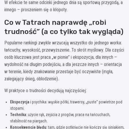
W efekcie te same odcinki jednego dnia są sportową przygodą, a
innego – proszeniem się o kłopoty.
Co w Tatrach naprawdę „robi
trudność” (a co tylko tak wygląda)
Popularne rankingi zwykle wrzucają wszystko do jednego worka:
łańcuchy, wysokość, przewyższenie. To skrót myślowy. Dla części
osób kluczowa jest praca „w pionie” i ekspozycja, dla innych –
wydolność na długim podejściu, a dla jeszcze innych – orientacja
w terenie, kiedy znakowanie przestaje być oczywiste (mgła,
zalegający śnieg, oblodzenie).
W praktyce o trudności decydują najczęściej:
Ekspozycja
i psychika: wąskie półki, trawersy, „puste” powietrze pod
stopami.
Technika
: użycie rąk, zejścia z progów, praca na łańcuchach,
stabilność na piargach.
Konsekwencje błędu
: tam, gdzie potknięcie nie kończy się siniakiem,