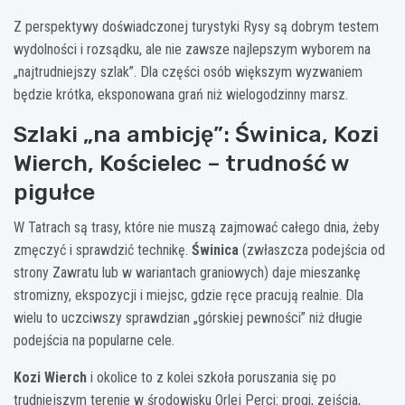
Z perspektywy doświadczonej turystyki Rysy są dobrym testem
wydolności i rozsądku, ale nie zawsze najlepszym wyborem na
„najtrudniejszy szlak”. Dla części osób większym wyzwaniem
będzie krótka, eksponowana grań niż wielogodzinny marsz.
Szlaki „na ambicję”: Świnica, Kozi
Wierch, Kościelec – trudność w
pigułce
W Tatrach są trasy, które nie muszą zajmować całego dnia, żeby
zmęczyć i sprawdzić technikę.
Świnica
(zwłaszcza podejścia od
strony Zawratu lub w wariantach graniowych) daje mieszankę
stromizny, ekspozycji i miejsc, gdzie ręce pracują realnie. Dla
wielu to uczciwszy sprawdzian „górskiej pewności” niż długie
podejścia na popularne cele.
Kozi Wierch
i okolice to z kolei szkoła poruszania się po
trudniejszym terenie w środowisku Orlej Perci: progi, zejścia,