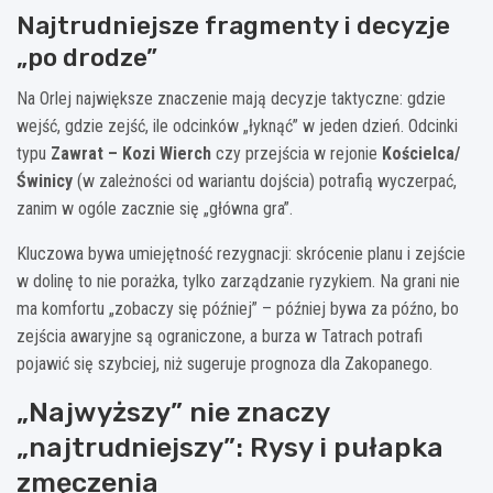
Najtrudniejsze fragmenty i decyzje
„po drodze”
Na Orlej największe znaczenie mają decyzje taktyczne: gdzie
wejść, gdzie zejść, ile odcinków „łyknąć” w jeden dzień. Odcinki
typu
Zawrat – Kozi Wierch
czy przejścia w rejonie
Kościelca/
Świnicy
(w zależności od wariantu dojścia) potrafią wyczerpać,
zanim w ogóle zacznie się „główna gra”.
Kluczowa bywa umiejętność rezygnacji: skrócenie planu i zejście
w dolinę to nie porażka, tylko zarządzanie ryzykiem. Na grani nie
ma komfortu „zobaczy się później” – później bywa za późno, bo
zejścia awaryjne są ograniczone, a burza w Tatrach potrafi
pojawić się szybciej, niż sugeruje prognoza dla Zakopanego.
„Najwyższy” nie znaczy
„najtrudniejszy”: Rysy i pułapka
zmęczenia