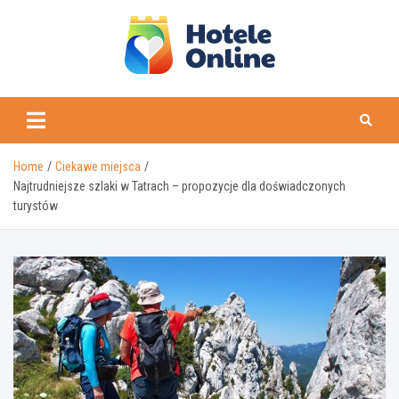
Skip
to
content
Home
Ciekawe miejsca
Najtrudniejsze szlaki w Tatrach – propozycje dla doświadczonych
turystów