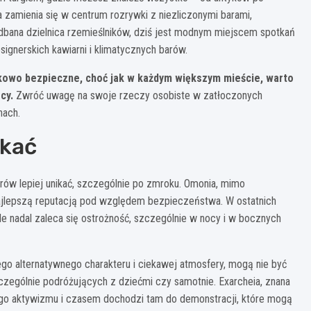
ca zamienia się w centrum rozrywki z niezliczonymi barami,
iedbana dzielnica rzemieślników, dziś jest modnym miejscem spotkań
signerskich kawiarni i klimatycznych barów.
kowo bezpieczne, choć jak w każdym większym mieście, warto
cy.
Zwróć uwagę na swoje rzeczy osobiste w zatłoczonych
nach.
ikać
rów lepiej unikać, szczególnie po zmroku. Omonia, mimo
 najlepszą reputacją pod względem bezpieczeństwa. W ostatnich
, ale nadal zaleca się ostrożność, szczególnie w nocy i w bocznych
jego alternatywnego charakteru i ciekawej atmosfery, mogą nie być
zególnie podróżujących z dziećmi czy samotnie. Exarcheia, znana
znego aktywizmu i czasem dochodzi tam do demonstracji, które mogą