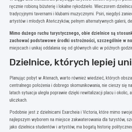
ręcznie robioną biżuterię i lokalne rękodzieło. Wieczorem dzielni
tradycyjnymi tavernami i klubami muzycznymi. Psiri, niegdyś zan
artystów i młodych Ateńczyków, pełnym alternatywnych galerii, de
Mimo dużego ruchu turystycznego, obie dzielnice są stosun
zachować podstawowe środki ostrożności, szczególnie w no
miejscach i unikaj oddalania się od głównych ulic w późnych godzi
Dzielnice, których lepiej un
Planując pobyt w Atenach, warto również wiedzieć, których obsza
centralnego położenia i dobrego skomunikowania, nie cieszy się
latach sytuacja uległa poprawie dzięki rewitalizacji placu i okolic
uliczkach.
Podobnie jest z dzielnicami Exarcheia i Victoria, które mimo swo
najlepszym wyborem na miejsce zakwaterowania dla turystów, szc
jako dzielnica studentów i artystów, ma bogatą historię polityc