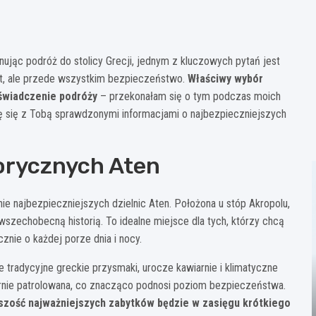
lanując podróż do stolicy Grecji, jednym z kluczowych pytań jest
ort, ale przede wszystkim bezpieczeństwo.
Właściwy wybór
świadczenie podróży
– przekonałam się o tym podczas moich
lę się z Tobą sprawdzonymi informacjami o najbezpieczniejszych
torycznych Aten
nie najbezpieczniejszych dzielnic Aten. Położona u stóp Akropolu,
szechobecną historią. To idealne miejsce dla tych, którzy chcą
nie o każdej porze dnia i nocy.
e tradycyjne greckie przysmaki, urocze kawiarnie i klimatyczne
ularnie patrolowana, co znacząco podnosi poziom bezpieczeństwa.
szość najważniejszych zabytków będzie w zasięgu krótkiego