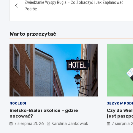
Zwiedzanie Wyspy Rugia – Co Zobaczyć i Jak Zaplanować
wpisu
Podróż
Warto przeczytać
NOCLEGI
JĘZYK W POD
Bielsko-Biała i okolice – gdzie
Czy do Wiel
nocować?
jest paszp
7 sierpnia 2026
Karolina Jankowiak
7 sierpnia