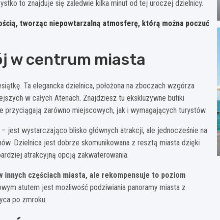
tko to znajduje się zaledwie kilka minut od tej uroczej dzielnicy.
nnością, tworząc niepowtarzalną atmosferę, którą można poczuć
kój w centrum miasta
iesiątkę. Ta elegancka dzielnica, położona na zboczach wzgórza
iejszych w całych Atenach. Znajdziesz tu ekskluzywne butiki
re przyciągają zarówno miejscowych, jak i wymagających turystów.
 jest wystarczająco blisko głównych atrakcji, ale jednocześnie na
ów. Dzielnica jest dobrze skomunikowana z resztą miasta dzięki
ardziej atrakcyjną opcją zakwaterowania.
w innych częściach miasta, ale rekompensuje to poziom
wym atutem jest możliwość podziwiania panoramy miasta z
wyca po zmroku.