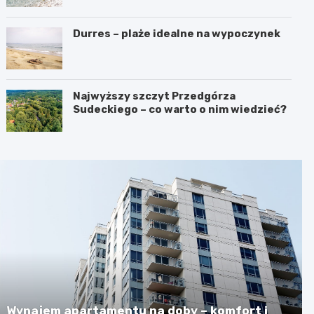
Durres – plaże idealne na wypoczynek
Najwyższy szczyt Przedgórza
Sudeckiego – co warto o nim wiedzieć?
Wynajem apartamentu na doby – komfort i