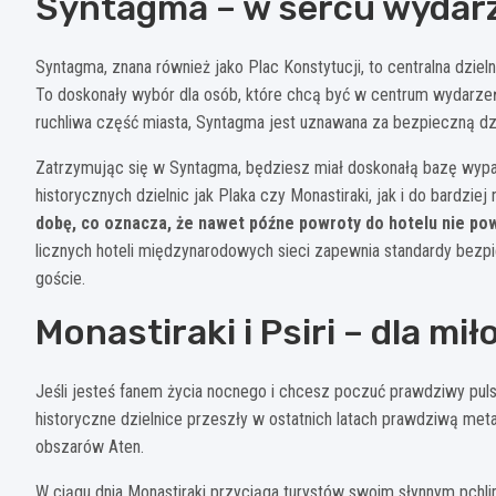
Syntagma – w sercu wydar
Syntagma, znana również jako Plac Konstytucji, to centralna dzieln
To doskonały wybór dla osób, które chcą być w centrum wydarzeń 
ruchliwa część miasta, Syntagma jest uznawana za bezpieczną dzie
Zatrzymując się w Syntagma, będziesz miał doskonałą bazę wyp
historycznych dzielnic jak Plaka czy Monastiraki, jak i do bardzi
dobę, co oznacza, że nawet późne powroty do hotelu nie po
licznych hoteli międzynarodowych sieci zapewnia standardy bezp
goście.
Monastiraki i Psiri – dla m
Jeśli jesteś fanem życia nocnego i chcesz poczuć prawdziwy puls m
historyczne dzielnice przeszły w ostatnich latach prawdziwą meta
obszarów Aten.
W ciągu dnia Monastiraki przyciąga turystów swoim słynnym pchl