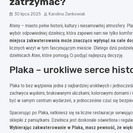
zatrzymać?
30 lipca 2025
Karolina Jankowiak
Ateny – miasto pełne historii, kultury i niesamowitej atmosfery. P
wybór odpowiedniej dzielnicy, która zapewni nam nie tylko komf
miejsca zakwaterowania może znacząco wpłynąć na całe do
licznych wizyt w tym fascynującym mieście. Dlatego dziś podzie
dzielnicach Aten, które pomogą Ci podjąć najlepszą decyzję.
Plaka – urokliwe serce his
Plaka to bez wątpienia jedna z najbardziej urokliwych i jednocześ
zachwyca wąskimi, brukowanymi uliczkami, kolorowymi domami i w
być w samym centrum wydarzeń, a jednocześnie czuć się bezpiecz
Spacerując po Plaka, natkniesz się na liczne restauracje serwując
sklepiki z pamiątkami. Dzielnica jest doskonale oświetlona i reg
Wybierając zakwaterowanie w Plaka, masz pewność, że więk