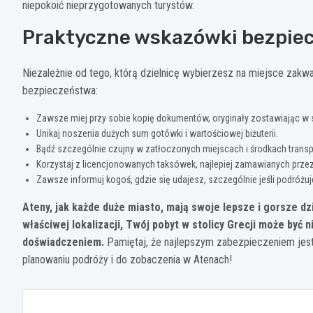
niepokoić nieprzygotowanych turystów.
Praktyczne wskazówki bezpie
Niezależnie od tego, którą dzielnicę wybierzesz na miejsce zak
bezpieczeństwa:
Zawsze miej przy sobie kopię dokumentów, oryginały zostawiając w 
Unikaj noszenia dużych sum gotówki i wartościowej biżuterii.
Bądź szczególnie czujny w zatłoczonych miejscach i środkach transp
Korzystaj z licencjonowanych taksówek, najlepiej zamawianych przez h
Zawsze informuj kogoś, gdzie się udajesz, szczególnie jeśli podróżu
Ateny, jak każde duże miasto, mają swoje lepsze i gorsze 
właściwej lokalizacji, Twój pobyt w stolicy Grecji może być 
doświadczeniem.
Pamiętaj, że najlepszym zabezpieczeniem jes
planowaniu podróży i do zobaczenia w Atenach!
Nawigacja