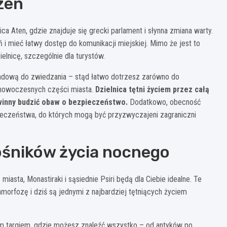
zeń
ica Aten, gdzie znajduje się grecki parlament i słynna zmiana warty.
i mieć łatwy dostęp do komunikacji miejskiej. Mimo że jest to
lnicę, szczególnie dla turystów.
adową do zwiedzania – stąd łatwo dotrzesz zarówno do
ej nowoczesnych części miasta.
Dzielnica tętni życiem przez całą
winny budzić obaw o bezpieczeństwo.
Dodatkowo, obecność
ieczeństwa, do których mogą być przyzwyczajeni zagraniczni
iłośników życia nocnego
iasta, Monastiraki i sąsiednie Psiri będą dla Ciebie idealne. Te
morfozę i dziś są jednymi z najbardziej tętniących życiem
im targiem, gdzie możesz znaleźć wszystko – od antyków po