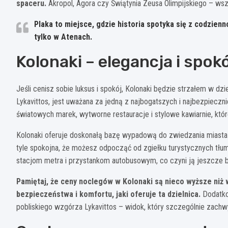
spaceru.
Akropol, Agora czy Świątynia Zeusa Olimpijskiego – wszys
Plaka to miejsce, gdzie historia spotyka się z codzie
tylko w Atenach.
Kolonaki – elegancja i spo
Jeśli cenisz sobie luksus i spokój, Kolonaki będzie strzałem w dz
Lykavittos, jest uważana za jedną z najbogatszych i najbezpieczn
światowych marek, wytworne restauracje i stylowe kawiarnie, któ
Kolonaki oferuje doskonałą bazę wypadową do zwiedzania miasta –
tyle spokojna, że możesz odpocząć od zgiełku turystycznych tłum
stacjom metra i przystankom autobusowym, co czyni ją jeszcze b
Pamiętaj, że ceny noclegów w Kolonaki są nieco wyższe niż 
bezpieczeństwa i komfortu, jaki oferuje ta dzielnica.
Dodatko
pobliskiego wzgórza Lykavittos – widok, który szczególnie zach