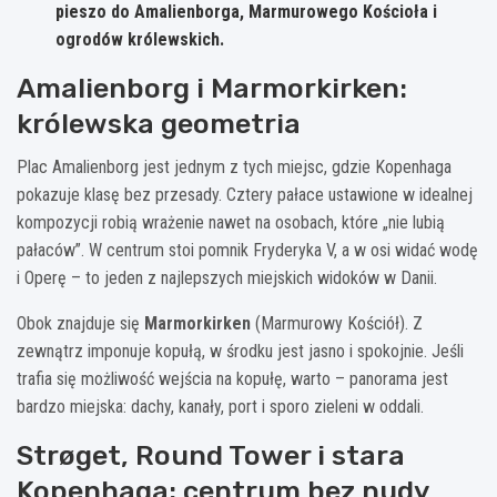
pieszo do Amalienborga, Marmurowego Kościoła i
ogrodów królewskich.
Amalienborg i Marmorkirken:
królewska geometria
Plac Amalienborg jest jednym z tych miejsc, gdzie Kopenhaga
pokazuje klasę bez przesady. Cztery pałace ustawione w idealnej
kompozycji robią wrażenie nawet na osobach, które „nie lubią
pałaców”. W centrum stoi pomnik Fryderyka V, a w osi widać wodę
i Operę – to jeden z najlepszych miejskich widoków w Danii.
Obok znajduje się
Marmorkirken
(Marmurowy Kościół). Z
zewnątrz imponuje kopułą, w środku jest jasno i spokojnie. Jeśli
trafia się możliwość wejścia na kopułę, warto – panorama jest
bardzo miejska: dachy, kanały, port i sporo zieleni w oddali.
Strøget, Round Tower i stara
Kopenhaga: centrum bez nudy