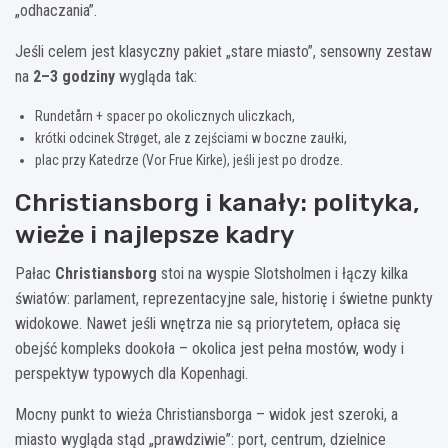
„odhaczania”.
Jeśli celem jest klasyczny pakiet „stare miasto”, sensowny zestaw
na
2–3 godziny
wygląda tak:
Rundetårn + spacer po okolicznych uliczkach,
krótki odcinek Strøget, ale z zejściami w boczne zaułki,
plac przy Katedrze (Vor Frue Kirke), jeśli jest po drodze.
Christiansborg i kanały: polityka,
wieże i najlepsze kadry
Pałac
Christiansborg
stoi na wyspie Slotsholmen i łączy kilka
światów: parlament, reprezentacyjne sale, historię i świetne punkty
widokowe. Nawet jeśli wnętrza nie są priorytetem, opłaca się
obejść kompleks dookoła – okolica jest pełna mostów, wody i
perspektyw typowych dla Kopenhagi.
Mocny punkt to wieża Christiansborga – widok jest szeroki, a
miasto wygląda stąd „prawdziwie”: port, centrum, dzielnice