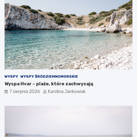
k
a
ż
d
ą
o
k
a
z
j
ę
WYSPY
WYSPY ŚRÓDZIEMNOMORSKIE
Wyspa Hvar – plaże, które zachwycają
7 sierpnia 2026
Karolina Jankowiak