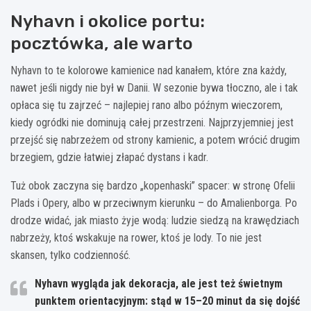
Nyhavn i okolice portu:
pocztówka, ale warto
Nyhavn to te kolorowe kamienice nad kanałem, które zna każdy,
nawet jeśli nigdy nie był w Danii. W sezonie bywa tłoczno, ale i tak
opłaca się tu zajrzeć – najlepiej rano albo późnym wieczorem,
kiedy ogródki nie dominują całej przestrzeni. Najprzyjemniej jest
przejść się nabrzeżem od strony kamienic, a potem wrócić drugim
brzegiem, gdzie łatwiej złapać dystans i kadr.
Tuż obok zaczyna się bardzo „kopenhaski” spacer: w stronę Ofelii
Plads i Opery, albo w przeciwnym kierunku – do Amalienborga. Po
drodze widać, jak miasto żyje wodą: ludzie siedzą na krawędziach
nabrzeży, ktoś wskakuje na rower, ktoś je lody. To nie jest
skansen, tylko codzienność.
Nyhavn wygląda jak dekoracja, ale jest też świetnym
punktem orientacyjnym: stąd w
15–20 minut
da się dojść