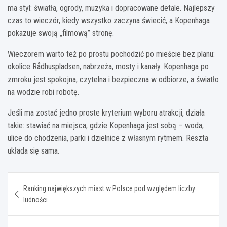
ma styl: światła, ogrody, muzyka i dopracowane detale. Najlepszy
czas to wieczór, kiedy wszystko zaczyna świecić, a Kopenhaga
pokazuje swoją „filmową” stronę.
Wieczorem warto też po prostu pochodzić po mieście bez planu:
okolice Rådhuspladsen, nabrzeża, mosty i kanały. Kopenhaga po
zmroku jest spokojna, czytelna i bezpieczna w odbiorze, a światło
na wodzie robi robotę.
Jeśli ma zostać jedno proste kryterium wyboru atrakcji, działa
takie: stawiać na miejsca, gdzie Kopenhaga jest sobą – woda,
ulice do chodzenia, parki i dzielnice z własnym rytmem. Reszta
układa się sama.
Nawigacja
Ranking największych miast w Polsce pod względem liczby
wpisu
ludności