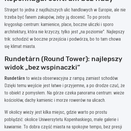
Strøget to jedna z najdłuższych ulic handlowych w Europie, ale nie
trzeba być fanem zakupów, żeby ją docenić. To po prostu
kręgosłup centrum: kamienice, place, boczne uliczki i sporo
architektury, która nie krzyczy, tylko jest „na poziomie”. Najlepszy
trik: schodzić w boczne przejścia i podwórza, bo to tam chowa
się klimat miasta.
Rundetårn (Round Tower): najlepszy
widok „bez wspinaczki”
Rundetårn
to wieża obserwacyjna z rampą zamiast schodów.
Dzięki temu wejście jest łatwe i przyjemne, a po drodze czuć, że
to obiekt z pomysłem. Na górze czeka panorama centrum: wieże
kościołów, dachy kamienic i morze rowerów na ulicach.
W okolicy wieży jest kilka miejsc, gdzie warto po prostu
pobłądzić: okolice Uniwersytetu Kopenhaskiego, małe galerie i
kawiarnie. To dobra część miasta na spokojne tempo, bez presji