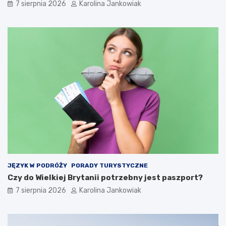
7 sierpnia 2026
Karolina Jankowiak
–
c
k
j
o
i
m
,
f
K
o
e
r
n
t
i
i
i
e
i
l
C
a
h
s
i
t
l
y
l
c
e
z
JĘZYK W PODRÓŻY
PORADY TURYSTYCZNE
n
Czy do Wielkiej Brytanii potrzebny jest paszport?
o
ś
7 sierpnia 2026
Karolina Jankowiak
ć
n
a