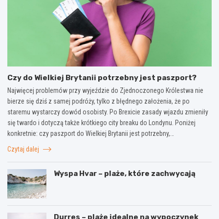
Czy do Wielkiej Brytanii potrzebny jest paszport?
Najwięcej problemów przy wyjeździe do Zjednoczonego Królestwa nie
bierze się dziś z samej podróży, tylko z błędnego założenia, że po
staremu wystarczy dowód osobisty. Po Brexicie zasady wjazdu zmieniły
się twardo i dotyczą także krótkiego city breaku do Londynu. Poniżej
konkretnie: czy paszport do Wielkiej Brytanii jest potrzebny,…
Czytaj dalej
Wyspa Hvar – plaże, które zachwycają
Durres – plaże idealne na wypoczynek