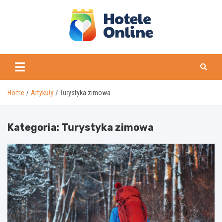
Skip
to
content
Home
Artykuły
Turystyka zimowa
Kategoria:
Turystyka zimowa