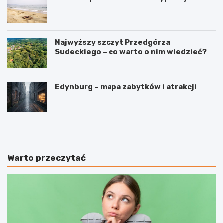
Najwyższy szczyt Przedgórza
Sudeckiego – co warto o nim wiedzieć?
Edynburg – mapa zabytków i atrakcji
W
3
y
i
n
n
a
t
j
e
Warto przeczytać
e
r
m
e
a
s
p
u
a
j
r
ą
t
c