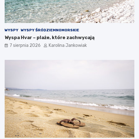
s
i
t
l
y
l
c
e
z
WYSPY
WYSPY ŚRÓDZIEMNOMORSKIE
n
Wyspa Hvar – plaże, które zachwycają
o
ś
7 sierpnia 2026
Karolina Jankowiak
ć
n
a
k
a
ż
d
ą
o
k
a
z
j
ę