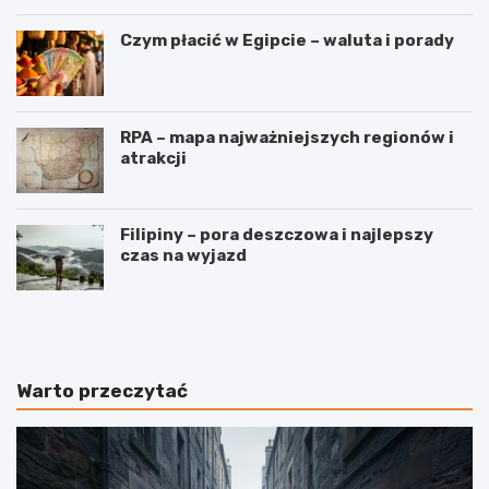
Czym płacić w Egipcie – waluta i porady
RPA – mapa najważniejszych regionów i
atrakcji
Filipiny – pora deszczowa i najlepszy
czas na wyjazd
W
3
y
i
n
n
a
t
j
e
Warto przeczytać
e
r
m
e
a
s
p
u
a
j