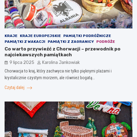
KRAJE
KRAJE EUROPEJSKIE
PAMIĄTKI PODRÓŻNICZE
PAMIĄTKI Z WAKACJI
PAMIĄTKI Z ZAGRANICY
PODRÓŻE
Co warto przywieźć z Chorwacji – przewodnik po
najciekawszych pamiątkach
9 lipca 2025
Karolina Jankowiak
Chorwacja to kraj, który zachwyca nie tylko pięknymi plażami i
krystalicznie czystym morzem, ale również bogatą…
Czytaj dalej