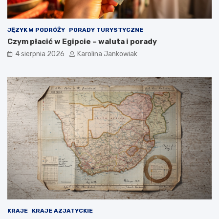
ę
JĘZYK W PODRÓŻY
PORADY TURYSTYCZNE
Czym płacić w Egipcie – waluta i porady
4 sierpnia 2026
Karolina Jankowiak
KRAJE
KRAJE AZJATYCKIE