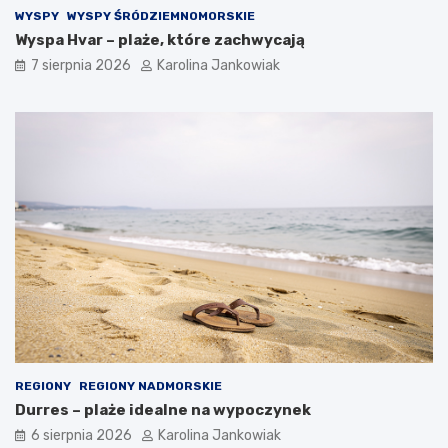
z
WYSPY
WYSPY ŚRÓDZIEMNOMORSKIE
n
Wyspa Hvar – plaże, które zachwycają
o
ś
7 sierpnia 2026
Karolina Jankowiak
ć
n
a
k
a
ż
d
ą
o
k
a
z
j
ę
REGIONY
REGIONY NADMORSKIE
Durres – plaże idealne na wypoczynek
6 sierpnia 2026
Karolina Jankowiak