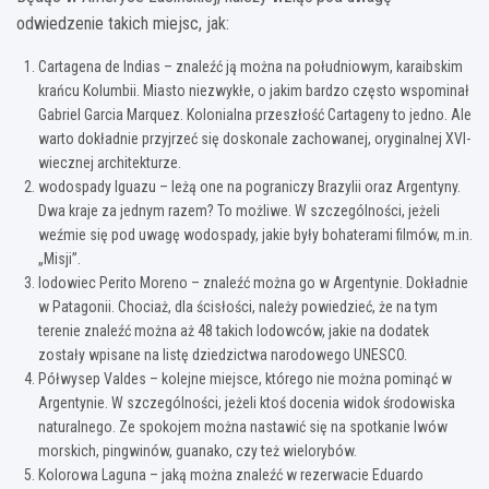
odwiedzenie takich miejsc, jak:
Cartagena de Indias – znaleźć ją można na południowym, karaibskim
krańcu Kolumbii. Miasto niezwykłe, o jakim bardzo często wspominał
Gabriel Garcia Marquez. Kolonialna przeszłość Cartageny to jedno. Ale
warto dokładnie przyjrzeć się doskonale zachowanej, oryginalnej XVI-
wiecznej architekturze.
wodospady Iguazu – leżą one na pograniczy Brazylii oraz Argentyny.
Dwa kraje za jednym razem? To możliwe. W szczególności, jeżeli
weźmie się pod uwagę wodospady, jakie były bohaterami filmów, m.in.
„Misji”.
lodowiec Perito Moreno – znaleźć można go w Argentynie. Dokładnie
w Patagonii. Chociaż, dla ścisłości, należy powiedzieć, że na tym
terenie znaleźć można aż 48 takich lodowców, jakie na dodatek
zostały wpisane na listę dziedzictwa narodowego UNESCO.
Półwysep Valdes – kolejne miejsce, którego nie można pominąć w
Argentynie. W szczególności, jeżeli ktoś docenia widok środowiska
naturalnego. Ze spokojem można nastawić się na spotkanie lwów
morskich, pingwinów, guanako, czy też wielorybów.
Kolorowa Laguna – jaką można znaleźć w rezerwacie Eduardo