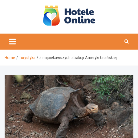
Skip
to
content
Home
Turystyka
5 najciekawszych atrakcji Ameryki łacińskiej