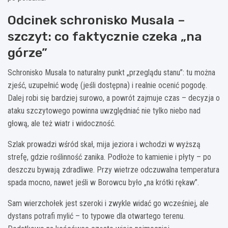
Odcinek schronisko Musala –
szczyt: co faktycznie czeka „na
górze”
Schronisko Musala to naturalny punkt „przeglądu stanu”: tu można
zjeść, uzupełnić wodę (jeśli dostępna) i realnie ocenić pogodę.
Dalej robi się bardziej surowo, a powrót zajmuje czas – decyzja o
ataku szczytowego powinna uwzględniać nie tylko niebo nad
głową, ale też wiatr i widoczność.
Szlak prowadzi wśród skał, mija jeziora i wchodzi w wyższą
strefę, gdzie roślinność zanika. Podłoże to kamienie i płyty – po
deszczu bywają zdradliwe. Przy wietrze odczuwalna temperatura
spada mocno, nawet jeśli w Borowcu było „na krótki rękaw”.
Sam wierzchołek jest szeroki i zwykle widać go wcześniej, ale
dystans potrafi mylić – to typowe dla otwartego terenu.