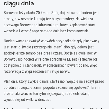
ciągu dnia
Borowiec leży około
70 km
od Sofii, dojazd samochodem jest
prosty, a w sezonie kursują też busy/transfery. Największa
przewaga Borowca to infrastruktura: łatwo zaplanować start
wcześnie i wrócić tego samego dnia bez kombinowania.
Nocleg warto rozważyć w dwóch przypadkach: gdy planowany
jest start o świcie (szczególnie latem) albo gdy celem jest
spokojniejsze tempo bez presji czasu. Opcje są dwie: noc w
Borowcu lub nocleg w rejonie schroniska Musala (zależnie od
dostępności i standardu). W schroniskach bywa tłoczno, więc
rezerwacja z wyprzedzeniem ratuje nerwy.
Plan dnia, który zwykle działa: start rano, wejście na szczyt przed
południem, zejście zanim pogoda zacznie się „gotować”. Brzmi
prosto, ale właśnie ten rytm najczęściej rozdziela udaną
wycieczkę od walki w deszczu.