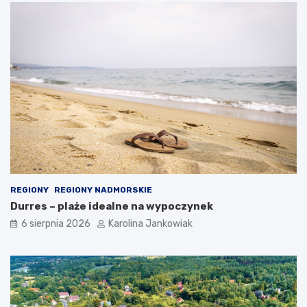
a
k
a
ż
d
ą
o
k
a
z
j
ę
REGIONY
REGIONY NADMORSKIE
Durres – plaże idealne na wypoczynek
6 sierpnia 2026
Karolina Jankowiak