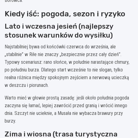
Borowca.
Kiedy iść: pogoda, sezon i ryzyko
Lato i wczesna jesień (najlepszy
stosunek warunków do wysiłku)
Najstabilniej bywa od końcówki czerwca do września, ale
„stabilnie” w Riłe nie znaczy „bezpiecznie przez cały dzień”.
Typowy scenariusz: rano słońce, w południe narastające chmury,
po południu burza. Dlatego start wcześnie to nie slogan, tylko
realna różnica między spokojnym zejściem a nerwową ucieczką
w deszczu i piorunach.
Warto mieć w głowie prostą zasadę: jeśli około południa pogoda
zaczyna się łamać, lepiej zawrócić przed granią i wrócić innego
dnia. Szczyt nie ucieknie, a Musała nie wybacza brawury przy
burzy.
Zima i wiosna (trasa turystyczna