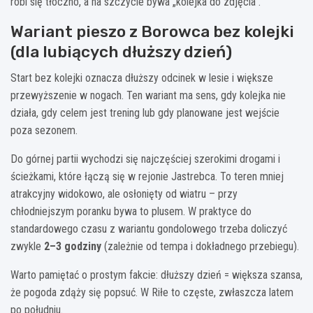
robi się tłoczno, a na szczycie bywa „kolejka do zdjęcia”.
Wariant pieszo z Borowca bez kolejki
(dla lubiących dłuższy dzień)
Start bez kolejki oznacza dłuższy odcinek w lesie i większe
przewyższenie w nogach. Ten wariant ma sens, gdy kolejka nie
działa, gdy celem jest trening lub gdy planowane jest wejście
poza sezonem.
Do górnej partii wychodzi się najczęściej szerokimi drogami i
ścieżkami, które łączą się w rejonie Jastrebca. To teren mniej
atrakcyjny widokowo, ale osłonięty od wiatru – przy
chłodniejszym poranku bywa to plusem. W praktyce do
standardowego czasu z wariantu gondolowego trzeba doliczyć
zwykle
2–3 godziny
(zależnie od tempa i dokładnego przebiegu).
Warto pamiętać o prostym fakcie: dłuższy dzień = większa szansa,
że pogoda zdąży się popsuć. W Riłe to częste, zwłaszcza latem
po południu.