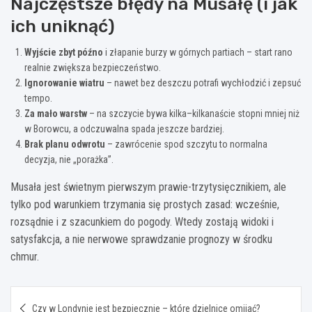
Najczęstsze błędy na Musałę (i jak
ich uniknąć)
Wyjście zbyt późno
i złapanie burzy w górnych partiach – start rano
realnie zwiększa bezpieczeństwo.
Ignorowanie wiatru
– nawet bez deszczu potrafi wychłodzić i zepsuć
tempo.
Za mało warstw
– na szczycie bywa kilka–kilkanaście stopni mniej niż
w Borowcu, a odczuwalna spada jeszcze bardziej.
Brak planu odwrotu
– zawrócenie spod szczytu to normalna
decyzja, nie „porażka”.
Musała jest świetnym pierwszym prawie-trzytysięcznikiem, ale
tylko pod warunkiem trzymania się prostych zasad: wcześnie,
rozsądnie i z szacunkiem do pogody. Wtedy zostają widoki i
satysfakcja, a nie nerwowe sprawdzanie prognozy w środku
chmur.
Nawigacja
Czy w Londynie jest bezpiecznie – które dzielnice omijać?