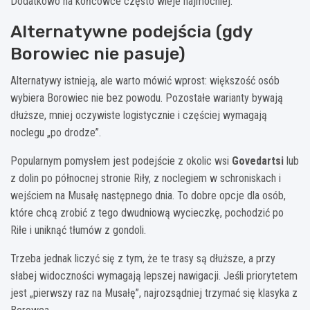
Dodatkowo na końcówce często wieje najmocniej.
Alternatywne podejścia (gdy
Borowiec nie pasuje)
Alternatywy istnieją, ale warto mówić wprost: większość osób
wybiera Borowiec nie bez powodu. Pozostałe warianty bywają
dłuższe, mniej oczywiste logistycznie i częściej wymagają
noclegu „po drodze”.
Popularnym pomysłem jest podejście z okolic wsi
Govedartsi
lub
z dolin po północnej stronie Riły, z noclegiem w schroniskach i
wejściem na Musałę następnego dnia. To dobre opcje dla osób,
które chcą zrobić z tego dwudniową wycieczkę, pochodzić po
Riłe i uniknąć tłumów z gondoli.
Trzeba jednak liczyć się z tym, że te trasy są dłuższe, a przy
słabej widoczności wymagają lepszej nawigacji. Jeśli priorytetem
jest „pierwszy raz na Musałę”, najrozsądniej trzymać się klasyka z