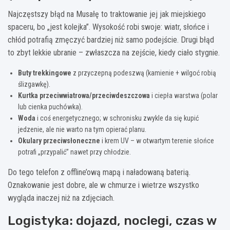
Najczęstszy błąd na Musałę to traktowanie jej jak miejskiego
spaceru, bo „jest kolejka”. Wysokość robi swoje: wiatr, słońce i
chłód potrafią zmęczyć bardziej niż samo podejście. Drugi błąd
to zbyt lekkie ubranie – zwłaszcza na zejście, kiedy ciało stygnie.
Buty trekkingowe
z przyczepną podeszwą (kamienie + wilgoć robią
ślizgawkę).
Kurtka przeciwwiatrowa/przeciwdeszczowa
i ciepła warstwa (polar
lub cienka puchówka).
Woda
i coś energetycznego; w schronisku zwykle da się kupić
jedzenie, ale nie warto na tym opierać planu.
Okulary przeciwsłoneczne
i krem UV – w otwartym terenie słońce
potrafi „przypalić” nawet przy chłodzie.
Do tego telefon z offline’ową mapą i naładowaną baterią.
Oznakowanie jest dobre, ale w chmurze i wietrze wszystko
wygląda inaczej niż na zdjęciach.
Logistyka: dojazd, noclegi, czas w