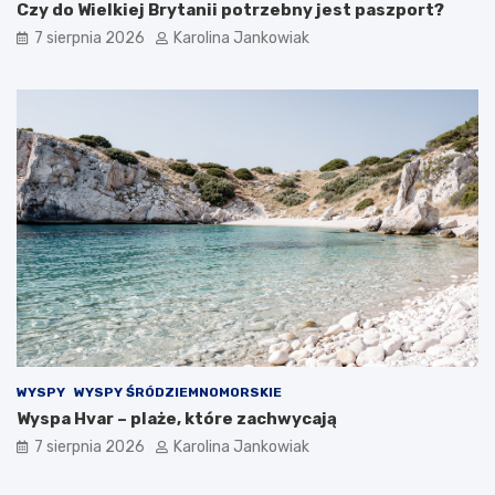
b
w
Czy do Wielkiej Brytanii potrzebny jest paszport?
y
e
7 sierpnia 2026
Karolina Jankowiak
–
c
k
j
o
i
m
,
f
K
o
e
r
n
t
i
i
i
e
i
l
C
a
h
s
i
t
l
y
l
c
e
z
WYSPY
WYSPY ŚRÓDZIEMNOMORSKIE
n
Wyspa Hvar – plaże, które zachwycają
o
ś
7 sierpnia 2026
Karolina Jankowiak
ć
n