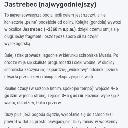
Jastrebec (najwygodniejszy)
To najsensowniejsza opcja, jeśli celem jest szczyt, a nie
koniecznie „pełne” podejście od doliny. Kolejka (gondola) wywozi
w okolice
Jastrebec (~2360 m n.p.m.)
, dzięki czemu omija się
długi, leśny fragment i oszczędza sporo sił na część
wysokogórską.
Dalej szlak prowadzi łagodnie w kierunku schroniska Musala. Po
drodze mija się skaliste progi, mostki i cieki wodne. W okolicy
schroniska zaczyna się najbardziej „widokowy” odcinek: jeziora,
otwarta przestrzeń i rosnąca ekspozycja na wiatr.
Realne czasy (w sezonie letnim, spokojne tempo): wejście
4–6
godzin
w jedną stronę, zejście
3–5 godzin
. Różnice wynikają z
wiatru, oblodzeń, tłoku i przerw.
Duży plus: jeśli pogoda siądzie, wycofanie się do schroniska i
powrót w dół są proste nawigacyjnie. Duży minus: w weekendy