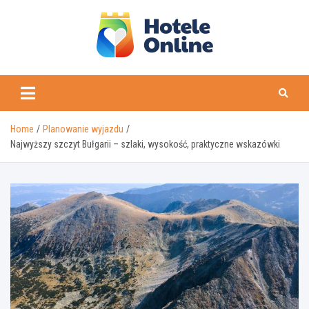
Skip
to
content
Home
Planowanie wyjazdu
Najwyższy szczyt Bułgarii – szlaki, wysokość, praktyczne wskazówki