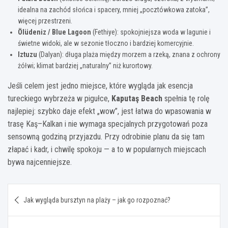
idealna na zachód słońca i spacery, mniej „pocztówkowa zatoka”,
więcej przestrzeni.
Ölüdeniz / Blue Lagoon
(Fethiye): spokojniejsza woda w lagunie i
świetne widoki, ale w sezonie tłoczno i bardziej komercyjnie.
Iztuzu
(Dalyan): długa plaża między morzem a rzeką, znana z ochrony
żółwi; klimat bardziej „naturalny” niż kurortowy.
Jeśli celem jest jedno miejsce, które wygląda jak esencja
tureckiego wybrzeża w pigułce,
Kaputaş Beach
spełnia tę rolę
najlepiej: szybko daje efekt „wow”, jest łatwa do wpasowania w
trasę Kaş–Kalkan i nie wymaga specjalnych przygotowań poza
sensowną godziną przyjazdu. Przy odrobinie planu da się tam
złapać i kadr, i chwilę spokoju — a to w popularnych miejscach
bywa najcenniejsze.
Nawigacja
Jak wygląda bursztyn na plaży – jak go rozpoznać?
wpisu