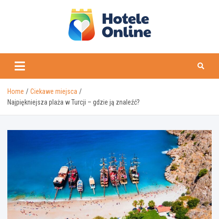
Skip
to
content
Home
Ciekawe miejsca
Najpiękniejsza plaża w Turcji – gdzie ją znaleźć?