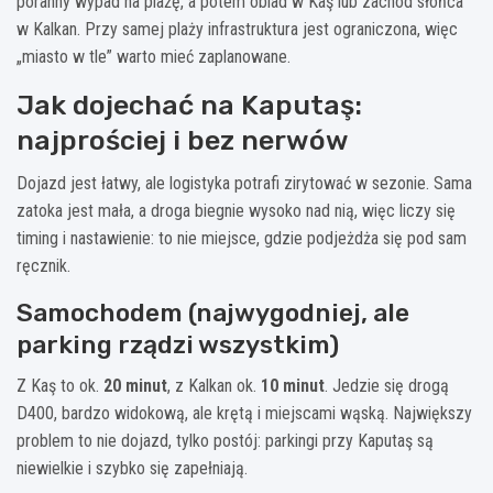
poranny wypad na plażę, a potem obiad w Kaş lub zachód słońca
w Kalkan. Przy samej plaży infrastruktura jest ograniczona, więc
„miasto w tle” warto mieć zaplanowane.
Jak dojechać na Kaputaş:
najprościej i bez nerwów
Dojazd jest łatwy, ale logistyka potrafi zirytować w sezonie. Sama
zatoka jest mała, a droga biegnie wysoko nad nią, więc liczy się
timing i nastawienie: to nie miejsce, gdzie podjeżdża się pod sam
ręcznik.
Samochodem (najwygodniej, ale
parking rządzi wszystkim)
Z Kaş to ok.
20 minut
, z Kalkan ok.
10 minut
. Jedzie się drogą
D400, bardzo widokową, ale krętą i miejscami wąską. Największy
problem to nie dojazd, tylko postój: parkingi przy Kaputaş są
niewielkie i szybko się zapełniają.