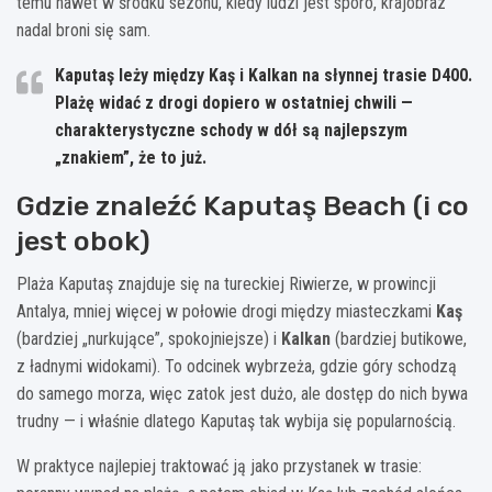
temu nawet w środku sezonu, kiedy ludzi jest sporo, krajobraz
nadal broni się sam.
Kaputaş leży między
Kaş
i
Kalkan
na słynnej trasie D400.
Plażę widać z drogi dopiero w ostatniej chwili —
charakterystyczne schody w dół są najlepszym
„znakiem”, że to już.
Gdzie znaleźć Kaputaş Beach (i co
jest obok)
Plaża Kaputaş znajduje się na tureckiej Riwierze, w prowincji
Antalya, mniej więcej w połowie drogi między miasteczkami
Kaş
(bardziej „nurkujące”, spokojniejsze) i
Kalkan
(bardziej butikowe,
z ładnymi widokami). To odcinek wybrzeża, gdzie góry schodzą
do samego morza, więc zatok jest dużo, ale dostęp do nich bywa
trudny — i właśnie dlatego Kaputaş tak wybija się popularnością.
W praktyce najlepiej traktować ją jako przystanek w trasie: