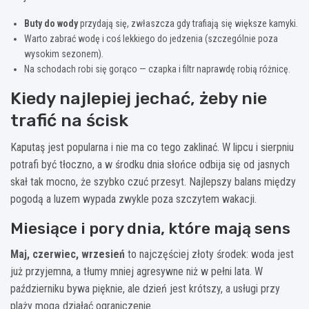
Buty do wody
przydają się, zwłaszcza gdy trafiają się większe kamyki.
Warto zabrać wodę i coś lekkiego do jedzenia (szczególnie poza
wysokim sezonem).
Na schodach robi się gorąco — czapka i filtr naprawdę robią różnicę.
Kiedy najlepiej jechać, żeby nie
trafić na ścisk
Kaputaş jest popularna i nie ma co tego zaklinać. W lipcu i sierpniu
potrafi być tłoczno, a w środku dnia słońce odbija się od jasnych
skał tak mocno, że szybko czuć przesyt. Najlepszy balans między
pogodą a luzem wypada zwykle poza szczytem wakacji.
Miesiące i pory dnia, które mają sens
Maj, czerwiec, wrzesień
to najczęściej złoty środek: woda jest
już przyjemna, a tłumy mniej agresywne niż w pełni lata. W
październiku bywa pięknie, ale dzień jest krótszy, a usługi przy
plaży mogą działać ograniczenie.