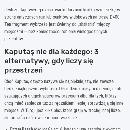
Jeśli zostaje więcej czasu, warto dorzucić krótką wycieczkę w
stronę antycznych ruin lub punktów widokowych na trasie D400.
Ten fragment wybrzeża jest świetny do „skakania” między
miejscami — bez konieczności robienia wielogodzinnych
przelotów.
Kaputaş nie dla każdego: 3
alternatywy, gdy liczy się
przestrzeń
Choć Kaputaş często nazywa się najpiękniejszą, nie zawsze
będzie najlepszym wyborem. Dla rodzin z małymi dziećmi, osób
szukających długich spacerów brzegiem albo dla tych, którzy
chcą mieć zaplecze tuż za ręcznikiem, lepiej sprawdzają się inne
miejsca. W Turcji jest kilka plaż, które grają w trochę innej lidze,
ale potrafią dać równie mocne wrażenie.
Patara Beach
(okolice Gelemiş): bardzo długa, szeroka, z wydmami;