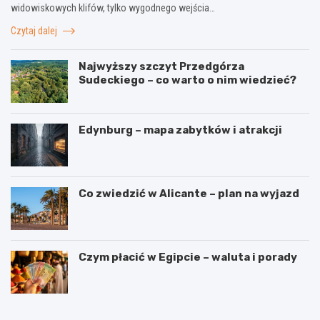
widowiskowych klifów, tylko wygodnego wejścia…
Czytaj dalej
Najwyższy szczyt Przedgórza
Sudeckiego – co warto o nim wiedzieć?
Edynburg – mapa zabytków i atrakcji
Co zwiedzić w Alicante – plan na wyjazd
Czym płacić w Egipcie – waluta i porady
W
3
y
i
n
n