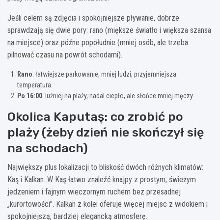
Jeśli celem są zdjęcia i spokojniejsze pływanie, dobrze
sprawdzają się dwie pory: rano (miększe światło i większa szansa
na miejsce) oraz późne popołudnie (mniej osób, ale trzeba
pilnować czasu na powrót schodami).
Rano
: łatwiejsze parkowanie, mniej ludzi, przyjemniejsza
temperatura.
Po 16:00
: luźniej na plaży, nadal ciepło, ale słońce mniej męczy.
Okolica Kaputaş: co zrobić po
plaży (żeby dzień nie skończył się
na schodach)
Największy plus lokalizacji to bliskość dwóch różnych klimatów:
Kaş i Kalkan. W Kaş łatwo znaleźć knajpy z prostym, świeżym
jedzeniem i fajnym wieczornym ruchem bez przesadnej
„kurortowości”. Kalkan z kolei oferuje więcej miejsc z widokiem i
spokojniejszą, bardziej elegancką atmosferę.