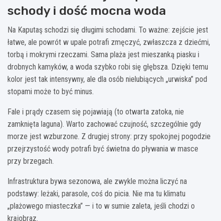
schody i dość mocna woda
Na Kaputaş schodzi się długimi schodami. To ważne: zejście jest
łatwe, ale powrót w upale potrafi zmęczyć, zwłaszcza z dziećmi,
torbą i mokrymi rzeczami. Sama plaża jest mieszanką piasku i
drobnych kamyków, a woda szybko robi się głębsza. Dzięki temu
kolor jest tak intensywny, ale dla osób nielubiących „urwiska” pod
stopami może to być minus.
Fale i prądy czasem się pojawiają (to otwarta zatoka, nie
zamknięta laguna). Warto zachować czujność, szczególnie gdy
morze jest wzburzone. Z drugiej strony: przy spokojnej pogodzie
przejrzystość wody potrafi być świetna do pływania w masce
przy brzegach.
Infrastruktura bywa sezonowa, ale zwykle można liczyć na
podstawy: leżaki, parasole, coś do picia. Nie ma tu klimatu
„plażowego miasteczka” — i to w sumie zaleta, jeśli chodzi o
krajobraz.