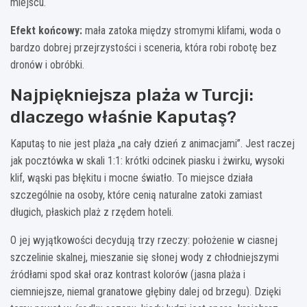
miejscu.
Efekt końcowy:
mała zatoka między stromymi klifami, woda o
bardzo dobrej przejrzystości i sceneria, która robi robotę bez
dronów i obróbki.
Najpiękniejsza plaża w Turcji:
dlaczego właśnie Kaputaş?
Kaputaş to nie jest plaża „na cały dzień z animacjami”. Jest raczej
jak pocztówka w skali 1:1: krótki odcinek piasku i żwirku, wysoki
klif, wąski pas błękitu i mocne światło. To miejsce działa
szczególnie na osoby, które cenią naturalne zatoki zamiast
długich, płaskich plaż z rzędem hoteli.
O jej wyjątkowości decydują trzy rzeczy: położenie w ciasnej
szczelinie skalnej, mieszanie się słonej wody z chłodniejszymi
źródłami spod skał oraz kontrast kolorów (jasna plaża i
ciemniejsze, niemal granatowe głębiny dalej od brzegu). Dzięki