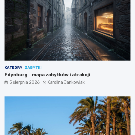
d
ą
o
k
a
z
j
ę
KATEDRY
ZABYTKI
Edynburg – mapa zabytków i atrakcji
5 sierpnia 2026
Karolina Jankowiak