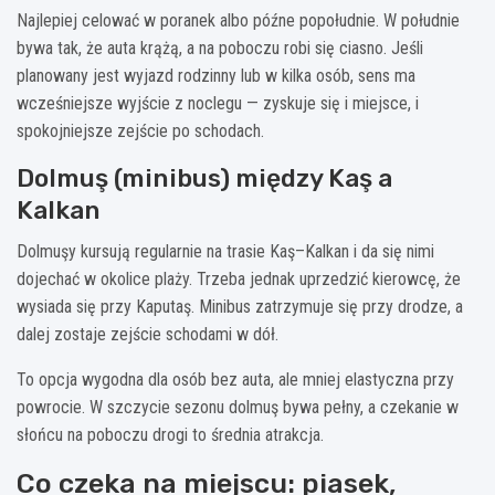
Najlepiej celować w poranek albo późne popołudnie. W południe
bywa tak, że auta krążą, a na poboczu robi się ciasno. Jeśli
planowany jest wyjazd rodzinny lub w kilka osób, sens ma
wcześniejsze wyjście z noclegu — zyskuje się i miejsce, i
spokojniejsze zejście po schodach.
Dolmuş (minibus) między Kaş a
Kalkan
Dolmuşy kursują regularnie na trasie Kaş–Kalkan i da się nimi
dojechać w okolice plaży. Trzeba jednak uprzedzić kierowcę, że
wysiada się przy Kaputaş. Minibus zatrzymuje się przy drodze, a
dalej zostaje zejście schodami w dół.
To opcja wygodna dla osób bez auta, ale mniej elastyczna przy
powrocie. W szczycie sezonu dolmuş bywa pełny, a czekanie w
słońcu na poboczu drogi to średnia atrakcja.
Co czeka na miejscu: piasek,