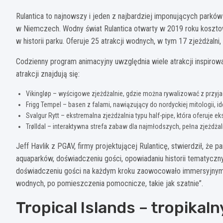
Rulantica to najnowszy i jeden z najbardziej imponujących parkó
w Niemczech. Wodny świat Rulantica otwarty w 2019 roku kosztow
w historii parku. Oferuje 25 atrakcji wodnych, w tym 17 zjeżdżal
Codzienny program animacyjny uwzględnia wiele atrakcji inspirow
atrakcji znajdują się:
Vikingløp – wyścigowe zjeżdżalnie, gdzie można rywalizować z przyj
Frigg Tempel – basen z falami, nawiązujący do nordyckiej mitologii, i
Svalgur Rytt – ekstremalna zjeżdżalnia typu half-pipe, która oferuje e
Trølldal – interaktywna strefa zabaw dla najmłodszych, pełna zjeżdża
Jeff Havlik z PGAV, firmy projektującej Rulanticę, stwierdził, że
aquaparków, doświadczeniu gości, opowiadaniu historii tematycznyc
doświadczeniu gości na każdym kroku zaowocowało immersyjnym, 
wodnych, po pomieszczenia pomocnicze, takie jak szatnie”.
Tropical Islands – tropikal