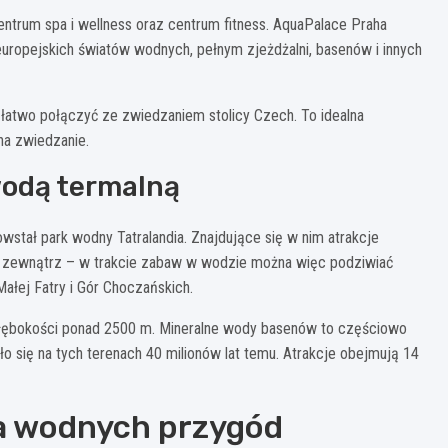
ntrum spa i wellness oraz centrum fitness. AquaPalace Praha
europejskich światów wodnych, pełnym zjeżdżalni, basenów i innych
 łatwo połączyć ze zwiedzaniem stolicy Czech. To idealna
na zwiedzanie.
wodą termalną
wstał park wodny Tatralandia. Znajdujące się w nim atrakcje
 zewnątrz – w trakcie zabaw w wodzie można więc podziwiać
Małej Fatry i Gór Choczańskich.
a głębokości ponad 2500 m. Mineralne wody basenów to częściowo
o się na tych terenach 40 milionów lat temu. Atrakcje obejmują 14
na wodnych przygód