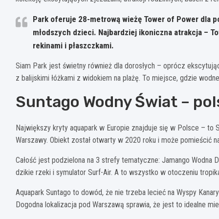
Park oferuje 28-metrową wieżę Tower of Power dla po
młodszych dzieci. Najbardziej ikoniczna atrakcja – 
rekinami i płaszczkami.
Siam Park jest świetny również dla dorosłych – oprócz ekscytują
z balijskimi łóżkami z widokiem na plażę. To miejsce, gdzie wodn
Suntago Wodny Świat – pol
Największy kryty aquapark w Europie znajduje się w Polsce – t
Warszawy. Obiekt został otwarty w 2020 roku i może pomieścić n
Całość jest podzielona na 3 strefy tematyczne: Jamango Wodna Dżu
dzikie rzeki i symulator Surf-Air. A to wszystko w otoczeniu tropik
Aquapark Suntago to dowód, że nie trzeba lecieć na Wyspy Kanar
Dogodna lokalizacja pod Warszawą sprawia, że jest to idealne mi