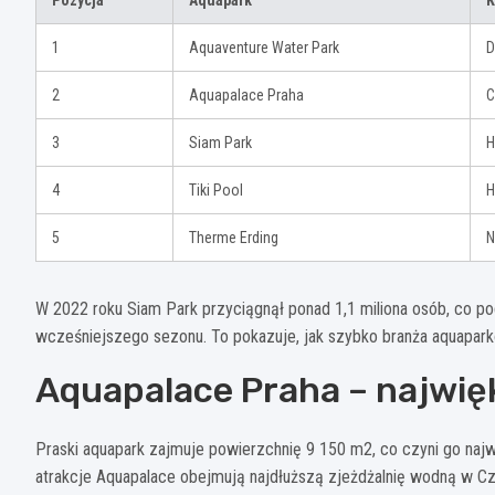
1
Aquaventure Water Park
D
2
Aquapalace Praha
C
3
Siam Park
H
4
Tiki Pool
H
5
Therme Erding
N
W 2022 roku Siam Park przyciągnął ponad 1,1 miliona osób, co po
wcześniejszego sezonu. To pokazuje, jak szybko branża aquapar
Aquapalace Praha – najwię
Praski aquapark zajmuje powierzchnię 9 150 m2, co czyni go naj
atrakcje Aquapalace obejmują najdłuższą zjeżdżalnię wodną w Czec