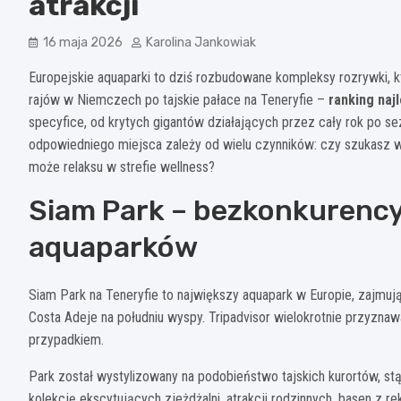
atrakcji
16 maja 2026
Karolina Jankowiak
Europejskie aquaparki to dziś rozbudowane kompleksy rozrywki, k
rajów w Niemczech po tajskie pałace na Teneryfie –
ranking naj
specyfice, od krytych gigantów działających przez cały rok po s
odpowiedniego miejsca zależy od wielu czynników: czy szukasz wod
może relaksu w strefie wellness?
Siam Park – bezkonkurencyj
aquaparków
Siam Park na Teneryfie to największy aquapark w Europie, zajm
Costa Adeje na południu wyspy. Tripadvisor wielokrotnie przyznaw
przypadkiem.
Park został wystylizowany na podobieństwo tajskich kurortów, st
kolekcję ekscytujących zjeżdżalni, atrakcji rodzinnych, basen z 