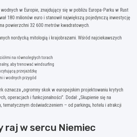
w wodnych w Europie, znajdujący się w pobliżu Europa-Parku w Rust
ał 180 milionów euro i stanowił największą pojedynczą inwestycję
ni, na powierzchni 32 600 metrów kwadratowych.
anych nordycką mitologią i krajobrazami. Wśród najciekawszych
aciółmi na równoległych torach
dealny, aby trenować windsurfing
kscytującą przejażdżkę
lni i wodnych przygód
 park oznacza „ogromny skok w europejskim projektowaniu krytych
h, operacjach i funkcjonalności”. Dodał: „Skupienie się na
tematycznym doświadczeniem – od parkingu, hotelu i atrakcji
ny raj w sercu Niemiec