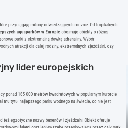
tóre przyciągają miliony odwiedzających rocznie. Od tropikalnych
lepszych aquaparków w Europie
obejmuje obiekty o różnej
ezonowe parki z ekstremalną dawką adrenaliny. Wybór
nych atrakcji dla całej rodziny, ekstremalnych zjeżdżalni, czy
ny lider europejskich
ujący ponad 185 000 metrów kwadratowych w popularnym kurorcie
ał mu tytuł najlepszego parku wodnego na świecie, co nie jest
ąd też egzotyczne nazwy basenów i zjeżdżalni. Obiekt oferuje
rekordowymi falami oraz leniwą rzekę przepływającą przez cały park.