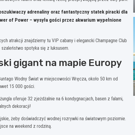
szukiwaczy adrenaliny oraz fantastyczny statek piracki dla
Tower of Power – wysyła gości przez akwarium wypełnione
cych atrakcji znajdziemy tu VIP cabany i elegancki Champagne Club
e szaleństwo spotyka się z luksusem.
ski gigant na mapie Europy
o Suntago Wodny Świat w miejscowości Wręcza, około 50 km od
awet 15 000 gości.
ngla oferuje 32 zjeżdżalnie na 6 kondygnacjach, basen z falami,
alnych dekoracji!
yjskie, żeby doświadczyć wodnej rozrywki na światowym poziomie.
ejsce na weekend z rodziną.