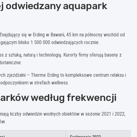
ej odwiedzany aquapark
Znajdujący się w Erding w Bawarii, 45 km na północny wschód od
ągającym blisko 1 500 000 odwiedzających rocznie.
 z sztuką, naturą i technologią. Kurorty firmy oferują baseny z
 botaniczne.
nych zjeżdżalni – Therme Erding to kompleksowe centrum relaksu i
z odpoczynkiem w strefach wellness.
arków według frekwencji
iają liczby odwiedzin wodnych obiektów w sezonie 2021 i 2022,
ów.
raj
Frekwencja 2022