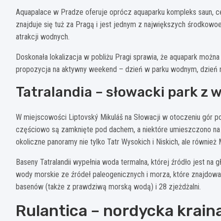
Aquapalace w Pradze oferuje oprócz aquaparku kompleks saun, ce
znajduje się tuż za Pragą i jest jednym z największych środkowo
atrakcji wodnych.
Doskonała lokalizacja w pobliżu Pragi sprawia, że aquapark można
propozycja na aktywny weekend – dzień w parku wodnym, dzień 
Tatralandia – słowacki park z 
W miejscowości Liptovský Mikuláš na Słowacji w otoczeniu gór po
częściowo są zamknięte pod dachem, a niektóre umieszczono na
okoliczne panoramy nie tylko Tatr Wysokich i Niskich, ale również 
Baseny Tatralandii wypełnia woda termalna, której źródło jest n
wody morskie ze źródeł paleogenicznych i morza, które znajdował
basenów (także z prawdziwą morską wodą) i 28 zjeżdżalni.
Rulantica – nordycka krai