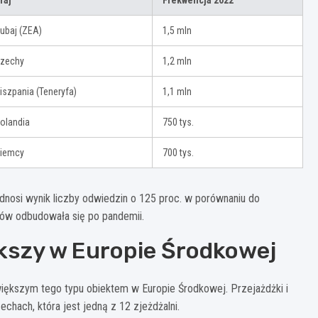
ubaj (ZEA)
1,5 mln
zechy
1,2 mln
iszpania (Teneryfa)
1,1 mln
olandia
750 tys.
iemcy
700 tys.
dnosi wynik liczby odwiedzin o 125 proc. w porównaniu do
ków odbudowała się po pandemii.
kszy w Europie Środkowej
większym tego typu obiektem w Europie Środkowej. Przejażdżki i
hach, która jest jedną z 12 zjeżdżalni.