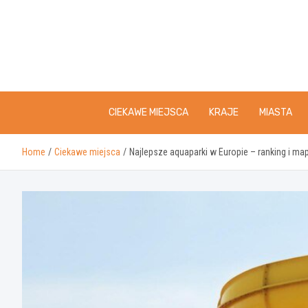
Skip
to
content
CIEKAWE MIEJSCA
KRAJE
MIASTA
Home
Ciekawe miejsca
Najlepsze aquaparki w Europie – ranking i map