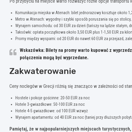
Po przybyciu na miejsce warto rozważyć różne opcje transportu l
Komunikacja miejska w Atenach: bilet jednorazowy kosztuje około 1,2
Metro w Atenach: wygodny i szybki sposób poruszania się po stoli
Wynajem samochodu: od 30 EUR za dzień (tańszy na lądzie stałym, 
Taksówki: opłata początkowa około 3,50 EUR plus 1-1,50 EUR za kilo
Promy między wyspami: od 20 EUR do nawet 60 EUR za przejazd, zależ
Wskazówka: Bilety na promy warto kupować z wyprzedz
połączenia mogą być wyprzedane.
Zakwaterowanie
Ceny noclegów w Grecji różnią się znacząco w zależności od standa
Hostele i pokoje gościnne: 20-50 EUR za noc
Hotele 3-gwiazdkowe: 50-100 EUR za noc
Hotele 4-5 gwiazdkowe: od 100 EUR wzwyż
Wynajem apartamentu: od 40 EUR za noc (taniej przy dłuższych pobyt
Pamiętaj, że w najpopularniejszych miejscach turystycznych