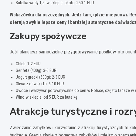
Butelka wody 1,5l w sklepie: około 0,50-1 EUR
Wskazówka dla oszczędnych: Jedz tam, gdzie miejscowi. Re
oferują zwykle lepsze ceny i bardziej autentyczne doświadcz
Zakupy spożywcze
Jeśli planujesz samodzielne przygotowywanie posiłków, oto orien
Chleb: 1-2 EUR
Ser feta (400g): 3-5 EUR
Jogurt grecki (500g): 2-3 EUR
Oliwa z oliwek (1l): 6-10 EUR
Owoce i warzywa: porównywalne do cen w Polsce, często tańsze w 
Wino w sklepie: od 5 EUR za butelkę
Atrakcje turystyczne i roz
Zwiedzanie zabytków i korzystanie z atrakcji turystycznych to ko
budżecie. Grecja słynie z bogactwa zabytków i miejsc o znaczeni