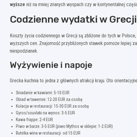
wyższe
niż na mniej znanych wyspach czy w kontynentalnej części
Codzienne wydatki w Grecji
Koszty życia codziennego w Grecji są zbliżone do tych w Polsc
wyższych cen. Znajomość przybliżonych stawek pomoże lepiej za
niespodzianek.
Wyżywienie i napoje
Grecka kuchnia to jedna z głównych atrakcji kraju. Oto orientacyjn
Śniadanie w kawiarni: 5-10 EUR
Obiad w tawernie: 12-20 EUR za osobę
Kolacja w restauracji: 15-30 EUR za osobę
Gyros/souvlaki na wynos: 3-5 EUR
Kawa frappe: 2-4 EUR
Piwo w barze: 3-5 EUR (piwo Mythos w sklepie: 1-2 EUR)
Butelka wina w restauracji: od 15 EUR