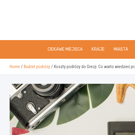
Skip
to
content
CIEKAWE MIEJSCA
KRAJE
MIASTA
Home
Budżet podróży
Koszty podróży do Grecji: Co warto wiedzieć 