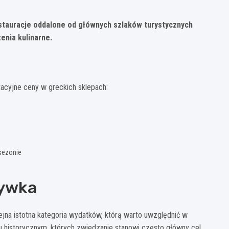
stauracje oddalone od głównych szlaków turystycznych
enia kulinarne.
tacyjne ceny w greckich sklepach:
sezonie
rywka
lejna istotna kategoria wydatków, którą warto uwzględnić w
u historycznym, których zwiedzanie stanowi często główny cel