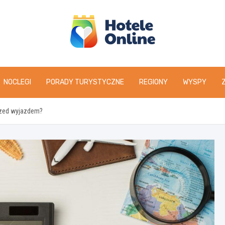
NOCLEGI
PORADY TURYSTYCZNE
REGIONY
WYSPY
przed wyjazdem?