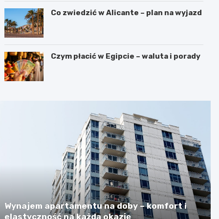
Co zwiedzić w Alicante – plan na wyjazd
Czym płacić w Egipcie – waluta i porady
Wynajem apartamentu na doby – komfort i
elastyczność na każdą okazję