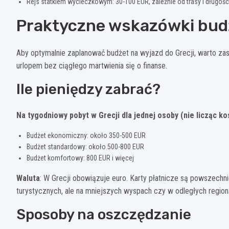
Rejs statkiem wycieczkowym: 30-100 EUR, zależnie od trasy i długośc
Praktyczne wskazówki bu
Aby optymalnie zaplanować budżet na wyjazd do Grecji, warto zas
urlopem bez ciągłego martwienia się o finanse.
Ile pieniędzy zabrać?
Na tygodniowy pobyt w Grecji dla jednej osoby (nie licząc 
Budżet ekonomiczny: około 350-500 EUR
Budżet standardowy: około 500-800 EUR
Budżet komfortowy: 800 EUR i więcej
Waluta
: W Grecji obowiązuje euro. Karty płatnicze są powszech
turystycznych, ale na mniejszych wyspach czy w odległych regio
Sposoby na oszczędzanie