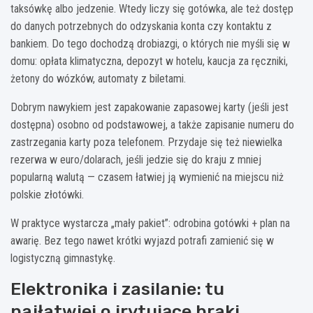
taksówkę albo jedzenie. Wtedy liczy się gotówka, ale też dostęp
do danych potrzebnych do odzyskania konta czy kontaktu z
bankiem. Do tego dochodzą drobiazgi, o których nie myśli się w
domu: opłata klimatyczna, depozyt w hotelu, kaucja za ręczniki,
żetony do wózków, automaty z biletami.
Dobrym nawykiem jest zapakowanie zapasowej karty (jeśli jest
dostępna) osobno od podstawowej, a także zapisanie numeru do
zastrzegania karty poza telefonem. Przydaje się też niewielka
rezerwa w euro/dolarach, jeśli jedzie się do kraju z mniej
popularną walutą — czasem łatwiej ją wymienić na miejscu niż
polskie złotówki.
W praktyce wystarcza „mały pakiet”: odrobina gotówki + plan na
awarię. Bez tego nawet krótki wyjazd potrafi zamienić się w
logistyczną gimnastykę.
Elektronika i zasilanie: tu
najłatwiej o irytujące braki