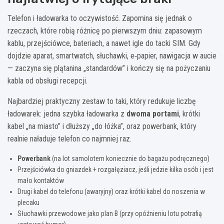
Telefon i ładowarka to oczywistość. Zapomina się jednak o
rzeczach, które robią różnicę po pierwszym dniu: zapasowym
kablu, przejściówce, bateriach, a nawet igle do tacki SIM. Gdy
dojdzie aparat, smartwatch, słuchawki, e‑papier, nawigacja w aucie
— zaczyna się plątanina „standardów” i kończy się na pożyczaniu
kabla od obsługi recepcji.
Najbardziej praktyczny zestaw to taki, który redukuje liczbę
ładowarek: jedna szybka ładowarka z
dwoma portami
, krótki
kabel „na miasto” i dłuższy „do łóżka”, oraz powerbank, który
realnie naładuje telefon co najmniej raz.
Powerbank
(na lot samolotem koniecznie do bagażu podręcznego)
Przejściówka do gniazdek + rozgałęziacz, jeśli jedzie kilka osób i jest
mało kontaktów
Drugi kabel do telefonu (awaryjny) oraz krótki kabel do noszenia w
plecaku
Słuchawki przewodowe jako plan B (przy opóźnieniu lotu potrafią