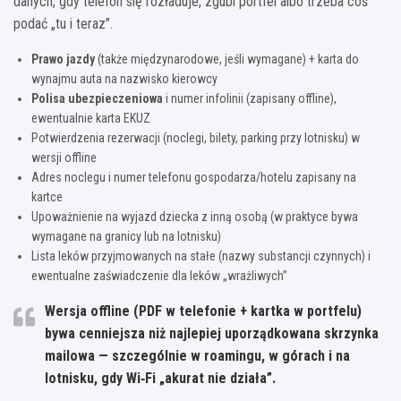
danych, gdy telefon się rozładuje, zgubi portfel albo trzeba coś
podać „tu i teraz”.
Prawo jazdy
(także międzynarodowe, jeśli wymagane) + karta do
wynajmu auta na nazwisko kierowcy
Polisa ubezpieczeniowa
i numer infolinii (zapisany offline),
ewentualnie karta EKUZ
Potwierdzenia rezerwacji (noclegi, bilety, parking przy lotnisku) w
wersji offline
Adres noclegu i numer telefonu gospodarza/hotelu zapisany na
kartce
Upoważnienie na wyjazd dziecka z inną osobą (w praktyce bywa
wymagane na granicy lub na lotnisku)
Lista leków przyjmowanych na stałe (nazwy substancji czynnych) i
ewentualne zaświadczenie dla leków „wrażliwych”
Wersja offline
(PDF w telefonie + kartka w portfelu)
bywa cenniejsza niż najlepiej uporządkowana skrzynka
mailowa — szczególnie w roamingu, w górach i na
lotnisku, gdy Wi‑Fi „akurat nie działa”.