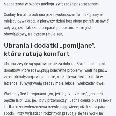
niedostępne w okolicy noclegu, zwłaszcza poza sezonem.
Osobny temat to ochrona przeciwsłoneczna: krem kupiony na
miejscu bywa drogi, a pierwszy dzień bez niego potrafi „ustawić”
cały wyjazd. Tak samo preparat po opalaniu — nie jest
obowiązkowy, ale często ratuje sen.
Ubrania i dodatki „pomijane”,
które ratują komfort
Ubrania zwykle są spakowane aż za dobrze. Brakuje natomiast
dodatków, które rozwiązują konkretne problemy: wiatr na plaży,
zimna klimatyzacja w autobusie, nagła ulewa, śliskie kafelki w
łazience. Tu wygrywają rzeczy małe, lekkie i wielozadaniowe.
Warto myśleć kategoriami: „co, jeśli będzie zimniej”, „co, jeśli
będzie lało”, „co, jeśli buty przemoczą”. Jedna cienka bluza i lekka
kurtka przeciwdeszczowa często dają więcej niż trzecia para
spodni. Przy wyjazdach rodzinnych przydają się też worki na