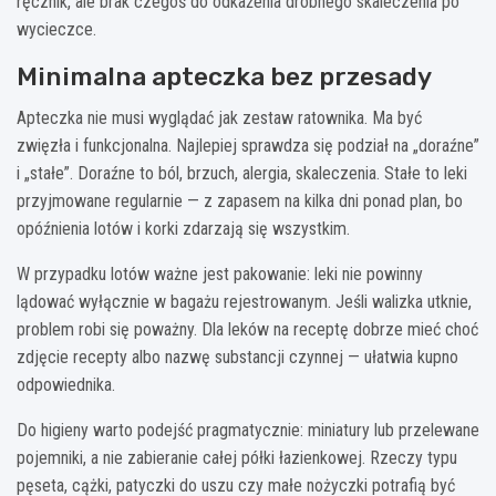
ręcznik, ale brak czegoś do odkażenia drobnego skaleczenia po
wycieczce.
Minimalna apteczka bez przesady
Apteczka nie musi wyglądać jak zestaw ratownika. Ma być
zwięzła i funkcjonalna. Najlepiej sprawdza się podział na „doraźne”
i „stałe”. Doraźne to ból, brzuch, alergia, skaleczenia. Stałe to leki
przyjmowane regularnie — z zapasem na kilka dni ponad plan, bo
opóźnienia lotów i korki zdarzają się wszystkim.
W przypadku lotów ważne jest pakowanie: leki nie powinny
lądować wyłącznie w bagażu rejestrowanym. Jeśli walizka utknie,
problem robi się poważny. Dla leków na receptę dobrze mieć choć
zdjęcie recepty albo nazwę substancji czynnej — ułatwia kupno
odpowiednika.
Do higieny warto podejść pragmatycznie: miniatury lub przelewane
pojemniki, a nie zabieranie całej półki łazienkowej. Rzeczy typu
pęseta, cążki, patyczki do uszu czy małe nożyczki potrafią być