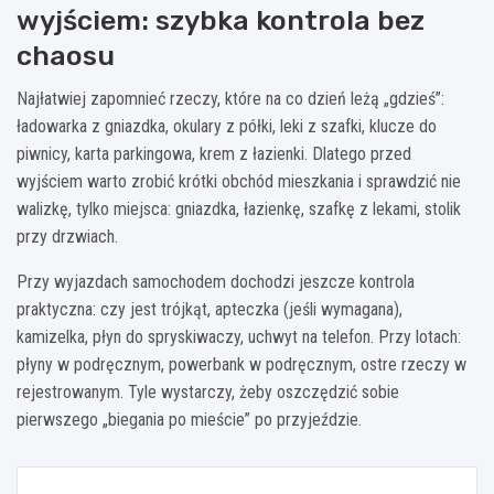
wyjściem: szybka kontrola bez
chaosu
Najłatwiej zapomnieć rzeczy, które na co dzień leżą „gdzieś”:
ładowarka z gniazdka, okulary z półki, leki z szafki, klucze do
piwnicy, karta parkingowa, krem z łazienki. Dlatego przed
wyjściem warto zrobić krótki obchód mieszkania i sprawdzić nie
walizkę, tylko miejsca: gniazdka, łazienkę, szafkę z lekami, stolik
przy drzwiach.
Przy wyjazdach samochodem dochodzi jeszcze kontrola
praktyczna: czy jest trójkąt, apteczka (jeśli wymagana),
kamizelka, płyn do spryskiwaczy, uchwyt na telefon. Przy lotach:
płyny w podręcznym, powerbank w podręcznym, ostre rzeczy w
rejestrowanym. Tyle wystarczy, żeby oszczędzić sobie
pierwszego „biegania po mieście” po przyjeździe.
Nawigacja