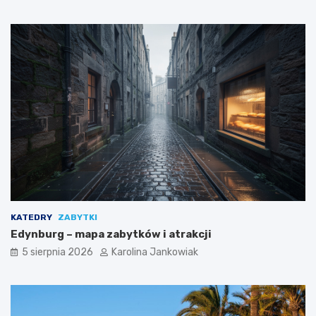
n
a
k
a
ż
d
ą
o
k
a
z
j
ę
KATEDRY
ZABYTKI
Edynburg – mapa zabytków i atrakcji
5 sierpnia 2026
Karolina Jankowiak