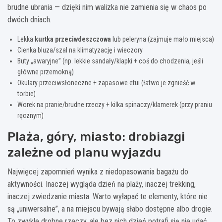
brudne ubrania — dzięki nim walizka nie zamienia się w chaos po
dwóch dniach.
Lekka
kurtka przeciwdeszczowa
lub peleryna (zajmuje mało miejsca)
Cienka bluza/szal na klimatyzację i wieczory
Buty „awaryjne” (np. lekkie sandały/klapki + coś do chodzenia, jeśli
główne przemokną)
Okulary przeciwsłoneczne + zapasowe etui (łatwo je zgnieść w
torbie)
Worek na pranie/brudne rzeczy + kilka spinaczy/klamerek (przy praniu
ręcznym)
Plaża, góry, miasto: drobiazgi
zależne od planu wyjazdu
Najwięcej zapomnień wynika z niedopasowania bagażu do
aktywności. Inaczej wygląda dzień na plaży, inaczej trekking,
inaczej zwiedzanie miasta. Warto wyłapać te elementy, które nie
są „uniwersalne”, a na miejscu bywają słabo dostępne albo drogie.
To zwykle drobne rzeczy, ale bez nich dzień potrafi się nie udać