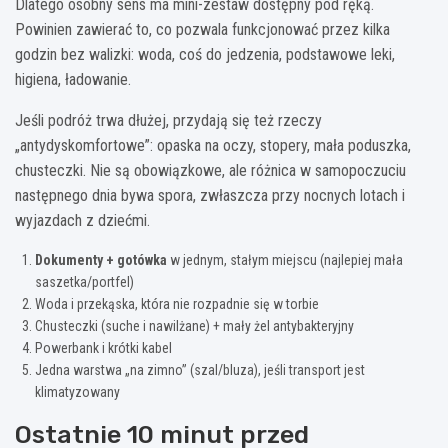
Dlatego osobny sens ma mini-zestaw dostępny pod ręką.
Powinien zawierać to, co pozwala funkcjonować przez kilka
godzin bez walizki: woda, coś do jedzenia, podstawowe leki,
higiena, ładowanie.
Jeśli podróż trwa dłużej, przydają się też rzeczy
„antydyskomfortowe”: opaska na oczy, stopery, mała poduszka,
chusteczki. Nie są obowiązkowe, ale różnica w samopoczuciu
następnego dnia bywa spora, zwłaszcza przy nocnych lotach i
wyjazdach z dziećmi.
Dokumenty + gotówka
w jednym, stałym miejscu (najlepiej mała
saszetka/portfel)
Woda i przekąska, która nie rozpadnie się w torbie
Chusteczki (suche i nawilżane) + mały żel antybakteryjny
Powerbank i krótki kabel
Jedna warstwa „na zimno” (szal/bluza), jeśli transport jest
klimatyzowany
Ostatnie 10 minut przed