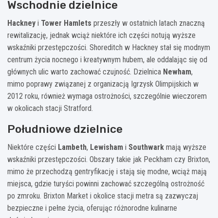
Wschodnie dzielnice
Hackney
i
Tower Hamlets
przeszły w ostatnich latach znaczną
rewitalizację, jednak wciąż niektóre ich części notują wyższe
wskaźniki przestępczości. Shoreditch w Hackney stał się modnym
centrum życia nocnego i kreatywnym hubem, ale oddalając się od
głównych ulic warto zachować czujność. Dzielnica
Newham
,
mimo poprawy związanej z organizacją Igrzysk Olimpijskich w
2012 roku, również wymaga ostrożności, szczególnie wieczorem
w okolicach stacji Stratford.
Południowe dzielnice
Niektóre części
Lambeth
,
Lewisham
i
Southwark
mają wyższe
wskaźniki przestępczości. Obszary takie jak Peckham czy Brixton,
mimo że przechodzą gentryfikację i stają się modne, wciąż mają
miejsca, gdzie turyści powinni zachować szczególną ostrożność
po zmroku. Brixton Market i okolice stacji metra są zazwyczaj
bezpieczne i pełne życia, oferując różnorodne kulinarne