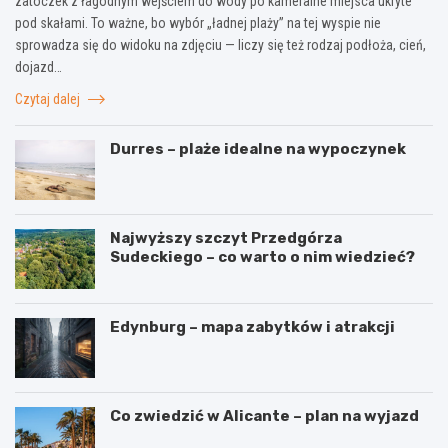
zatoczek z łagodnym wejściem do wody po kameralne miejsca ukryte
pod skałami. To ważne, bo wybór „ładnej plaży” na tej wyspie nie
sprowadza się do widoku na zdjęciu — liczy się też rodzaj podłoża, cień,
dojazd…
Czytaj dalej
Durres – plaże idealne na wypoczynek
Najwyższy szczyt Przedgórza
Sudeckiego – co warto o nim wiedzieć?
Edynburg – mapa zabytków i atrakcji
Co zwiedzić w Alicante – plan na wyjazd