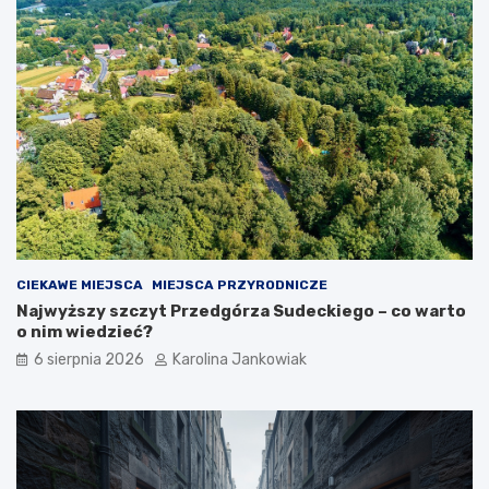
k
a
ż
d
ą
o
k
a
z
j
ę
CIEKAWE MIEJSCA
MIEJSCA PRZYRODNICZE
Najwyższy szczyt Przedgórza Sudeckiego – co warto
o nim wiedzieć?
6 sierpnia 2026
Karolina Jankowiak